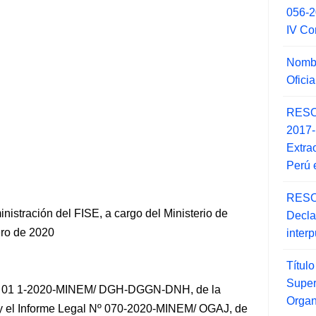
056-
IV Co
Nombr
Ofici
RESO
2017
Extra
Perú 
RESO
nistración del FISE, a cargo del Ministerio de
Decla
ero de 2020
inter
Títul
Super
Nº 01 1-2020-MINEM/ DGH-DGGN-DNH, de la
Orga
 y el Informe Legal Nº 070-2020-MINEM/ OGAJ, de