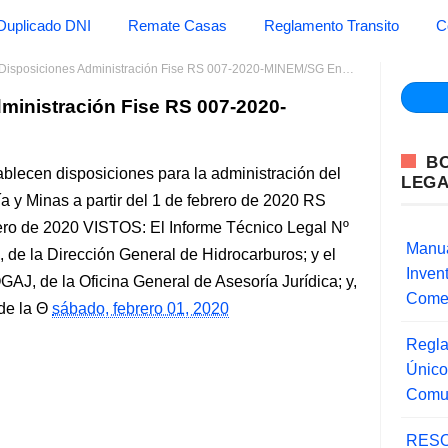
Duplicado DNI
Remate Casas
Reglamento Transito
C
sposiciones Administración Fise RS 007-2020-MINEM/SG Energia y Minas
ministración Fise RS 007-2020-
B
ablecen disposiciones para la administración del
LEG
ía y Minas a partir del 1 de febrero de 2020 RS
o de 2020 VISTOS: El Informe Técnico Legal Nº
Manua
la Dirección General de Hidrocarburos; y el
Inve
J, de la Oficina General de Asesoría Jurídica; y,
Comer
de la
sábado, febrero 01, 2020
Regla
Único
Comu
RESO