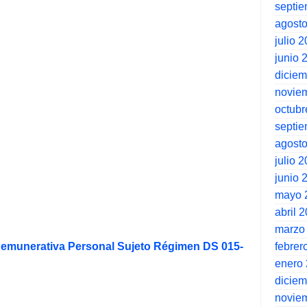
septi
agost
julio 
junio 
dicie
novie
octubr
septi
agost
julio 
junio 
mayo 
abril 
marzo
febrer
Remunerativa Personal Sujeto Régimen DS 015-
enero
dicie
novie