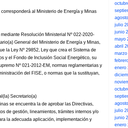
octubr
septi
, corresponderá al Ministerio de Energía y Minas
agost
julio 
junio 
, mediante Resolución Ministerial Nº 022-2020-
mayo 
rio(a) General del Ministerio de Energía y Minas,
abril 
 que la Ley Nº 29852, Ley que crea el Sistema de
marzo
s y el Fondo de Inclusión Social Energético, su
febrer
upremo Nº 021-2012-EM, normas reglamentarias y
enero
inistración del FISE, o normas que la sustituyan,
dicie
novie
octubr
septi
l(la) Secretario(a)
agost
inas se encuentra la de aprobar las Directivas,
julio 
s de gestión, lineamientos, trámites internos y/o
junio 
ra la adecuada aplicación, implementación y
enero