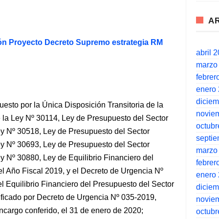
A
ón Proyecto Decreto Supremo estrategia RM
abril 
marzo
febrer
enero
dicie
to por la Única Disposición Transitoria de la
novie
e la Ley Nº 30114, Ley de Presupuesto del Sector
octubr
Ley Nº 30518, Ley de Presupuesto del Sector
septi
Ley Nº 30693, Ley de Presupuesto del Sector
marzo
ey Nº 30880, Ley de Equilibrio Financiero del
febrer
el Año Fiscal 2019, y el Decreto de Urgencia Nº
enero
l Equilibrio Financiero del Presupuesto del Sector
dicie
ificado por Decreto de Urgencia Nº 035-2019,
novie
ncargo conferido, el 31 de enero de 2020;
octubr