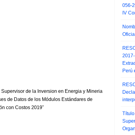
056-
IV Co
Nombr
Ofici
RESO
2017
Extra
Perú 
RESO
upervisor de la Inversion en Energia y Mineria
Decla
ases de Datos de los Módulos Estándares de
inter
ión con Costos 2019"
Títul
Super
Orga