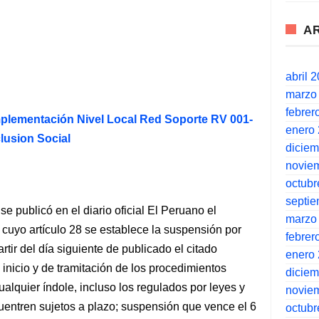
A
abril 
marzo
febrer
plementación Nivel Local Red Soporte RV 001-
enero
lusion Social
dicie
novie
octubr
septi
e publicó en el diario oficial El Peruano el
marzo
cuyo artículo 28 se establece la suspensión por
febrer
artir del día siguiente de publicado el citado
enero
 inicio y de tramitación de los procedimientos
dicie
alquier índole, incluso los regulados por leyes y
novie
uentren sujetos a plazo; suspensión que vence el 6
octubr