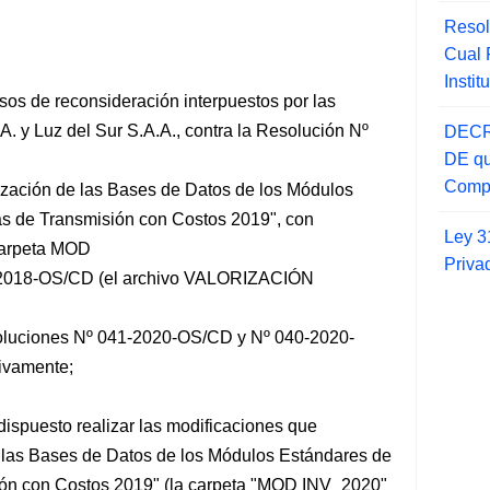
Resol
Cual
Insti
os de reconsideración interpuestos por las
. y Luz del Sur S.A.A., contra la Resolución Nº
DECR
DE qu
Compr
lización de las Bases de Datos de los Módulos
as de Transmisión con Costos 2019", con
Ley 3
carpeta MOD
Priva
-2018-OS/CD (el archivo VALORIZACIÓN
soluciones Nº 041-2020-OS/CD y Nº 040-2020-
vamente;
puesto realizar las modificaciones que
e las Bases de Datos de los Módulos Estándares de
ión con Costos 2019" (la carpeta "MOD INV_2020"