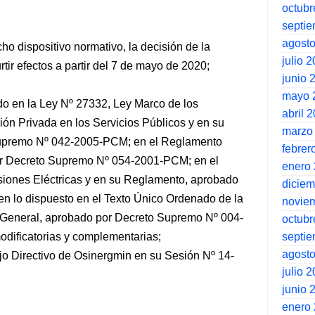
octubr
septi
agost
cho dispositivo normativo, la decisión de la
julio 
rtir efectos a partir del 7 de mayo de 2020;
junio 
mayo 
do en la Ley Nº 27332, Ley Marco de los
abril 
ón Privada en los Servicios Públicos y en su
marzo
upremo Nº 042-2005-PCM; en el Reglamento
febrer
or Decreto Supremo Nº 054-2001-PCM; en el
enero
iones Eléctricas y en su Reglamento, aprobado
dicie
n lo dispuesto en el Texto Único Ordenado de la
novie
o General, aprobado por Decreto Supremo Nº 004-
octubr
septi
dificatorias y complementarias;
agost
jo Directivo de Osinergmin en su Sesión Nº 14-
julio 
junio 
enero