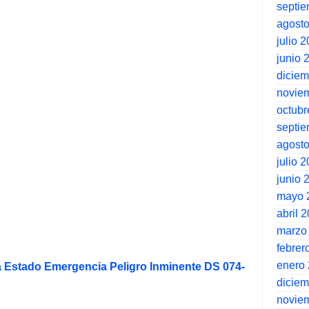
septi
agost
julio 
junio 
dicie
novie
octubr
septi
agost
julio 
junio 
mayo 
abril 
marzo
febrer
enero
 Estado Emergencia Peligro Inminente DS 074-
dicie
novie