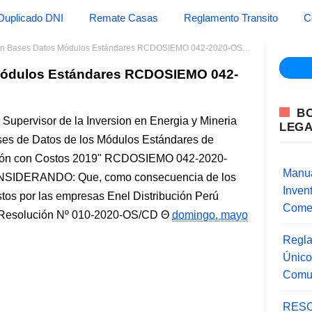
Duplicado DNI
Remate Casas
Reglamento Transito
C
n Bases Datos Módulos Estándares RCDOSIEMO 042-2020-OS/CD OSINERGMIN
 Módulos Estándares RCDOSIEMO 042-
B
upervisor de la Inversion en Energia y Mineria
LEG
ases de Datos de los Módulos Estándares de
isión con Costos 2019" RCDOSIEMO 042-2020-
Manua
ONSIDERANDO: Que, como consecuencia de los
Inve
stos por las empresas Enel Distribución Perú
Comer
la Resolución Nº 010-2020-OS/CD
domingo, mayo
Regla
Único
Comu
RESO