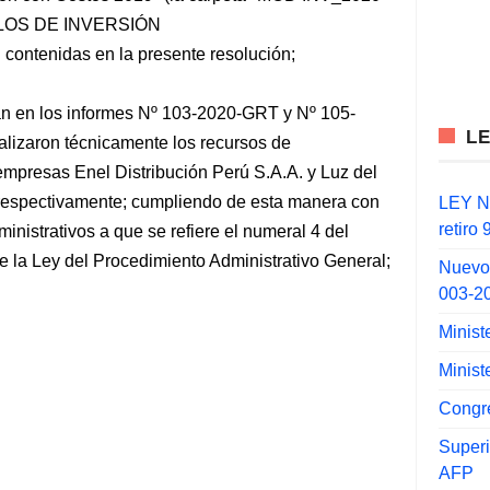
ULOS DE INVERSIÓN
 contenidas en la presente resolución;
an en los informes Nº 103-2020-GRT y Nº 105-
L
lizaron técnicamente los recursos de
empresas Enel Distribución Perú S.A.A. y Luz del
 respectivamente; cumpliendo de esta manera con
LEY N°
retiro
ministrativos a que se refiere el numeral 4 del
e la Ley del Procedimiento Administrativo General;
Nuevo
003-2
Minist
Minist
Congr
Super
AFP