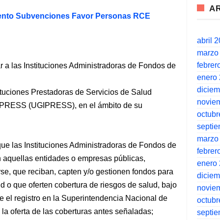
A
ento Subvenciones Favor Personas RCE
abril 
marzo
febrer
ular a las Instituciones Administradoras de Fondos de
enero
dicie
ituciones Prestadoras de Servicios de Salud
novie
IPRESS (UGIPRESS), en el ámbito de su
octubr
septi
marzo
que las Instituciones Administradoras de Fondos de
febrer
 aquellas entidades o empresas públicas,
enero
rse, que reciban, capten y/o gestionen fondos para
dicie
ud o que oferten cobertura de riesgos de salud, bajo
novie
 el registro en la Superintendencia Nacional de
octubr
 la oferta de las coberturas antes señaladas;
septi