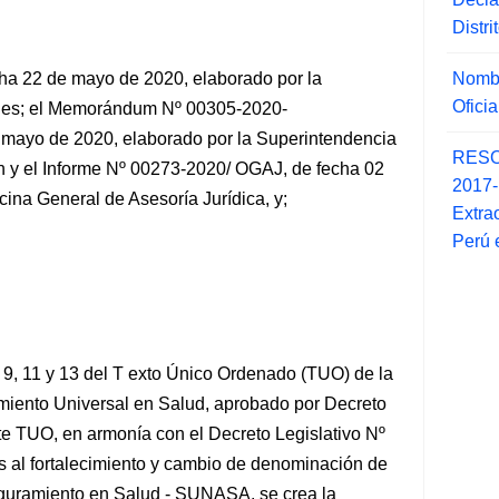
Distr
Nombr
ha 22 de mayo de 2020, elaborado por la
Ofici
ones; el Memorándum Nº 00305-2020-
 mayo de 2020, elaborado por la Superintendencia
RESO
n y el Informe Nº 00273-2020/ OGAJ, de fecha 02
2017
cina General de Asesoría Jurídica, y;
Extra
Perú 
 9, 11 y 13 del T exto Único Ordenado (TUO) de la
iento Universal en Salud, aprobado por Decreto
 TUO, en armonía con el Decreto Legislativo Nº
 al fortalecimiento y cambio de denominación de
guramiento en Salud - SUNASA, se crea la