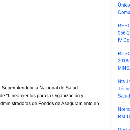
Único
Comu
RESO
056-
IV Co
RESO
2018/
MINSA
Nts 1
 Superintendencia Nacional de Salud
Técni
 de "Lineamientos para la Organización y
Salu
 Administradoras de Fondos de Aseguramiento en
Norma
RM 1
Decla