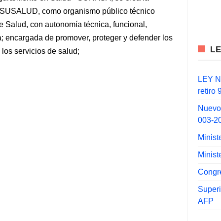
-SUSALUD, como organismo público técnico
de Salud, con autonomía técnica, funcional,
a; encargada de promover, proteger y defender los
L
los servicios de salud;
LEY N°
retiro
Nuevo
003-2
Minist
Minist
Congr
Super
AFP