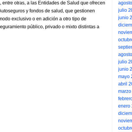
agost
ntre otras, a las Entidades de Salud que ofrecen
julio 
 Autoseguros y fondos de salud, que gestionen
junio 
modo exclusivo o en adición a otro tipo de
dicie
eguramiento público, privado o mixto distintas a
novie
octubr
septi
agost
julio 
junio 
mayo 
abril 
marzo
febrer
enero
dicie
novie
octubr