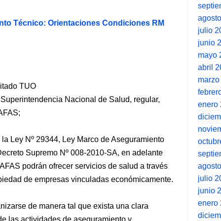
septi
agost
to Técnico: Orientaciones Condiciones RM
julio 
junio 
mayo 
abril 
marzo
 citado TUO
febrer
 Superintendencia Nacional de Salud, regular,
enero
 IAFAS;
dicie
novie
e la Ley Nº 29344, Ley Marco de Aseguramiento
octubr
 Decreto Supremo Nº 008-2010-SA, en adelante
septi
agost
AFAS podrán ofrecer servicios de salud a través
julio 
piedad de empresas vinculadas económicamente.
junio 
enero
nizarse de manera tal que exista una clara
dicie
de las actividades de aseguramiento y