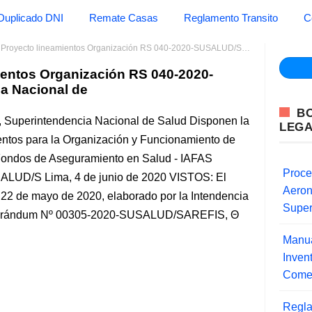
Duplicado DNI
Remate Casas
Reglamento Transito
C
yecto lineamientos Organización RS 040-2020-SUSALUD/S Superintendencia Nacional de
ientos Organización RS 040-2020-
a Nacional de
B
 Superintendencia Nacional de Salud Disponen la
LEG
entos para la Organización y Funcionamiento de
 Fondos de Aseguramiento en Salud - IAFAS
Proce
ALUD/S Lima, 4 de junio de 2020 VISTOS: El
Aero
22 de mayo de 2020, elaborado por la Intendencia
Super
emorándum Nº 00305-2020-SUSALUD/SAREFIS,
Manua
Inve
Comer
Regla