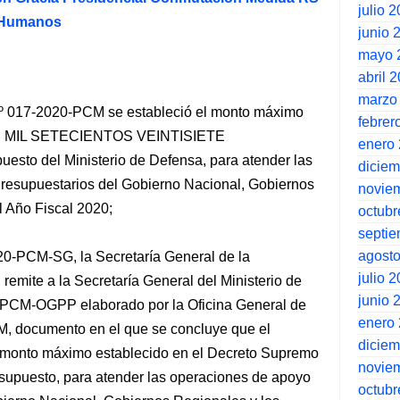
julio 
s Humanos
junio 
mayo 
abril 
marzo
º 017-2020-PCM se estableció el monto máximo
febrer
OS MIL SETECIENTOS VEINTISIETE
enero
esto del Ministerio de Defensa, para atender las
dicie
Presupuestarios del Gobierno Nacional, Gobiernos
novie
 Año Fiscal 2020;
octubr
septi
agost
0-PCM-SG, la Secretaría General de la
julio 
remite a la Secretaría General del Ministerio de
junio 
-PCM-OGPP elaborado por la Oficina General de
enero
M, documento en el que se concluye que el
dicie
l monto máximo establecido en el Decreto Supremo
novie
upuesto, para atender las operaciones de apoyo
octubr