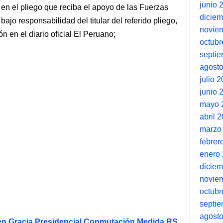
junio 
en el pliego que reciba el apoyo de las Fuerzas
dicie
ajo responsabilidad del titular del referido pliego,
novie
 en el diario oficial El Peruano;
octubr
septi
agost
julio 
junio 
mayo 
abril 
marzo
febrer
enero
dicie
novie
octubr
septi
agost
n Gracia Presidencial Conmutación Medida RS