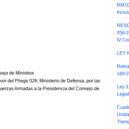
RM 03
Inclu
RESO
056-
IV Co
LEY 
Retir
sejo de Ministros
169-2
avor del Pliego 026: Ministerio de Defensa, por las
Ley 3
Fuerzas Armadas a la Presidencia del Consejo de
Legis
Cuadr
Unid
Trans