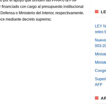
ado por el apoyo que brinden las FFAA o la PNP
financiado con cargo al presupuesto institucional
L
Defensa o Ministerio del Interior, respectivamente.
ece mediante decreto supremo;
LEY N°
retiro
Nuevo
003-2
Minist
Minist
Congr
Super
AFP
A