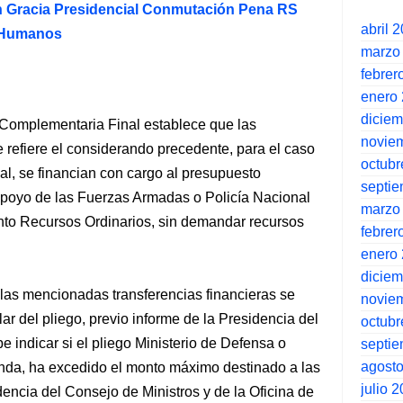
 Gracia Presidencial Conmutación Pena RS
abril 
s Humanos
marzo
febrer
enero
dicie
 Complementaria Final establece que las
novie
e refiere el considerando precedente, para el caso
octubr
al, se financian con cargo al presupuesto
septi
l apoyo de las Fuerzas Armadas o Policía Nacional
marzo
ento Recursos Ordinarios, sin demandar recursos
febrer
enero
dicie
las mencionadas transferencias financieras se
novie
ar del pliego, previo informe de la Presidencia del
octubr
e indicar si el pliego Ministerio de Defensa o
septi
agost
ponda, ha excedido el monto máximo destinado a las
julio 
dencia del Consejo de Ministros y de la Oficina de