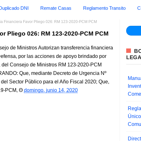
Duplicado DNI
Remate Casas
Reglamento Transito
C
cia Financiera Favor Pliego 026: RM 123-2020-PCM PCM
vor Pliego 026: RM 123-2020-PCM PCM
ejo de Ministros Autorizan transferencia financiera
B
 Defensa, por las acciones de apoyo brindado por
LEG
ia del Consejo de Ministros RM 123-2020-PCM
RANDO: Que, mediante Decreto de Urgencia Nº
Manua
del Sector Público para el Año Fiscal 2020; Que,
Inve
019-PCM,
domingo, junio 14, 2020
Comer
Regla
Único
Comu
Direc