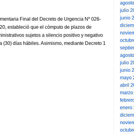
agost
julio 
junio 
entaria Final del Decreto de Urgencia Nº 026-
dicie
20, estableció que el cómputo de plazos de
novie
nistrativos sujetos a silencio positivo y negativo
octubr
a (30) días hábiles. Asimismo, mediante Decreto 1
septi
agost
julio 
junio 
mayo 
abril 
marzo
febrer
enero
dicie
novie
octubr