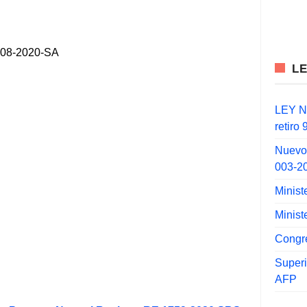
008-2020-SA
L
LEY N°
retiro
Nuevo
003-2
Minist
Minist
Congr
Super
AFP