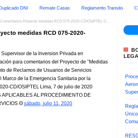
Duplicado DNI
Remate Casas
Reglamento Transito
C
 Comentarios Proyecto medidas RCD 075-2020-CD/OSIPTEL OSIPTEL
oyecto medidas RCD 075-2020-
B
upervisor de la Inversion Privada en
LEG
ción para comentarios del Proyecto de "Medidas
nto de Reclamos de Usuarios de Servicios
Proce
 Marco de la Emergencia Sanitaria por la
Aero
020-CD/OSIPTEL Lima, 7 de julio de 2020
Super
 APLICABLES AL PROCEDIMIENTO DE
VICIOS
sábado, julio 11, 2020
Regla
Único
Comu
RESO