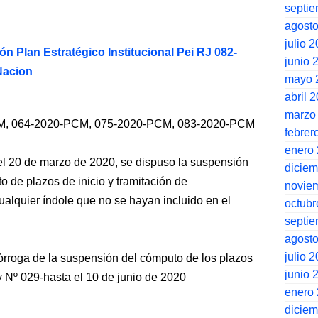
septi
agost
julio 
ón Plan Estratégico Institucional Pei RJ 082-
junio 
Nacion
mayo 
abril 
marzo
M, 064-2020-PCM, 075-2020-PCM, 083-2020-PCM
febrer
enero
el 20 de marzo de 2020, se dispuso la suspensión
dicie
to de plazos de inicio y tramitación de
novie
ualquier índole que no se hayan incluido en el
octubr
septi
agost
julio 
rórroga de la suspensión del cómputo de los plazos
junio 
y Nº 029-hasta el 10 de junio de 2020
enero
dicie