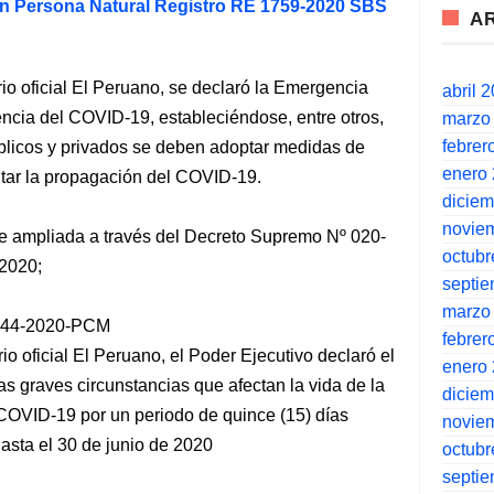
ón Persona Natural Registro RE 1759-2020 SBS
A
rio oficial El Peruano, se declaró la Emergencia
abril 
tencia del COVID-19, estableciéndose, entre otros,
marzo
febrer
úblicos y privados se deben adoptar medidas de
enero
vitar la propagación del COVID-19.
dicie
novie
ue ampliada a través del Decreto Supremo Nº 020-
octubr
 2020;
septi
marzo
 044-2020-PCM
febrer
io oficial El Peruano, el Poder Ejecutivo declaró el
enero
s graves circunstancias que afectan la vida de la
dicie
COVID-19 por un periodo de quince (15) días
novie
hasta el 30 de junio de 2020
octubr
septi