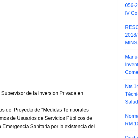
056-
IV Co
RESO
2018/
MINSA
Manua
Inve
Comer
Nts 1
upervisor de la Inversion Privada en
Técni
Salu
os del Proyecto de "Medidas Temporales
Norma
amos de Usuarios de Servicios Públicos de
RM 1
 Emergencia Sanitaria por la existencia del
Decla