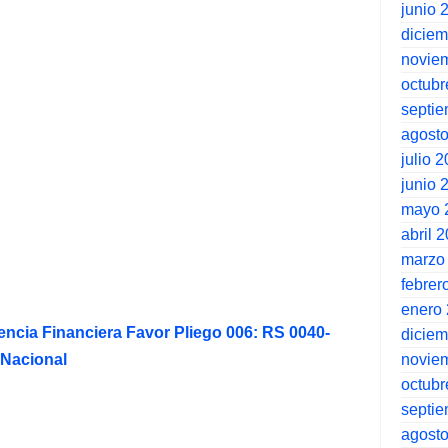
junio 
dicie
novie
octubr
septi
agost
julio 
junio 
mayo 
abril 
marzo
febrer
enero
encia Financiera Favor Pliego 006: RS 0040-
dicie
novie
Nacional
octubr
septi
agost