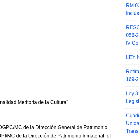
RM 03
Inclu
RESO
056-
IV Co
LEY 
Retir
169-2
Ley 3
Legis
alidad Meritoria de la Cultura"
Cuadr
Unid
DGPC/MC de la Dirección General de Patrimonio
Trans
PI/MC de la Dirección de Patrimonio Inmaterial; el