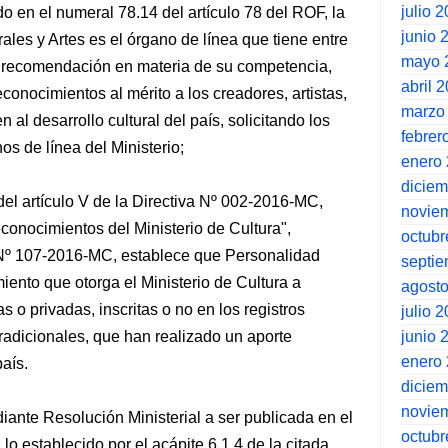
julio 
o en el numeral 78.14 del artículo 78 del ROF, la
junio 
ales y Artes es el órgano de línea que tiene entre
mayo 
 y recomendación en materia de su competencia,
abril 
conocimientos al mérito a los creadores, artistas,
marzo
al desarrollo cultural del país, solicitando los
febrer
os de línea del Ministerio;
enero
dicie
del artículo V de la Directiva Nº 002-2016-MC,
novie
conocimientos del Ministerio de Cultura",
octubr
 Nº 107-2016-MC, establece que Personalidad
septi
miento que otorga el Ministerio de Cultura a
agost
s o privadas, inscritas o no en los registros
julio 
junio 
radicionales, que han realizado un aporte
enero
país.
dicie
novie
ante Resolución Ministerial a ser publicada en el
octubr
 lo establecido por el acápite 6.1.4 de la citada