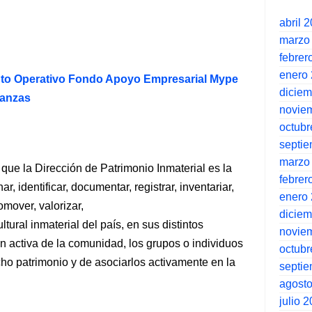
abril 
marzo
febrer
enero
to Operativo Fondo Apoyo Empresarial Mype
dicie
nanzas
novie
octubr
septi
marzo
 que la Dirección de Patrimonio Inmaterial es la
febrer
 identificar, documentar, registrar, inventariar,
enero
omover, valorizar,
dicie
ultural inmaterial del país, en sus distintos
novie
n activa de la comunidad, los grupos o individuos
octubr
ho patrimonio y de asociarlos activamente en la
septi
agost
julio 