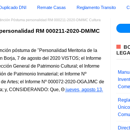
Duplicado DNI
Remate Casas
Reglamento Transito
C
stinción Póstuma personalidad RM 000211-2020-DM/MC Cultura
 personalidad RM 000211-2020-DM/MC
B
inción póstuma de "Personalidad Meritoria de la
LEG
Borja, 7 de agosto del 2020 VISTOS; el Informe
ión General de Patrimonio Cultural; el Informe
Manua
n de Patrimonio Inmaterial; el Informe Nº
Inve
 de Artes; el Informe Nº 000072-2020-OGAJ/MC de
Comer
dica; y, CONSIDERANDO: Que,
jueves, agosto 13,
Regla
Único
Comu
Direc