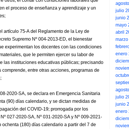
re otros, el contar con condiciones laborales que
agost
en el proceso de enseñanza y aprendizaje y un
julio 
es;
junio 
mayo 
l artículo 75-A del Reglamento de la Ley de
abril 
ecreto Supremo Nº 004-2013-ED, el bienestar
marzo
febrer
que experimentan los docentes con las condiciones
enero
materiales, que le permiten ejercer su labor de
dicie
e las instituciones educativas públicas; precisando
novie
s comprende, entre otras acciones, programas de
octubr
;
septi
agost
08-2020-SA, se declara en Emergencia Sanitaria
julio 
nta (90) días calendario, y se dictan medidas de
junio 
ropagación del COVID-19; prorrogada por los
enero
Nº 027-2020-SA, Nº 031-2020-SA y Nº 009-2021-
dicie
o ochenta (180) días calendario a partir del 7 de
novie