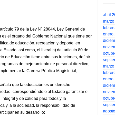
abril 
marzo
febrer
 artículo 79 de la Ley Nº 28044, Ley General de
enero
n es el órgano del Gobierno Nacional que tiene por
dicie
 política de educación, recreación y deporte, en
novie
 Estado; así como, el literal h) del artículo 80 de
octubr
rio de Educación tiene entre sus funciones, definir
septi
, programas de mejoramiento de personal directivo,
marzo
implementar la Carrera Pública Magisterial;
febrer
enero
y señala que la educación es un derecho
dicie
iedad, correspondiéndole al Estado garantizar el
novie
octubr
integral y de calidad para todos y la
septi
ca y, a la sociedad, la responsabilidad de
agost
rticipar en su desarrollo;