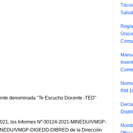
Técni
Salu
Regla
Único
Comu
Manua
Inve
Comer
Norma
RM 1
ocente denominada "Te Escucho Docente -TED"
Decla
Distr
2021, los Informes Nº 00124-2021-MINEDU/VMGP-
Nombr
INEDU/VMGP-DIGEDD-DIBRED de la Dirección
Ofici