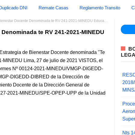
Duplicado DNI
Remate Casas
Reglamento Transito
C
Bienestar Docente Denominada te RV 241-2021-MINEDU Educacion
te Denominada te RV 241-2021-MINEDU
B
 Estrategia de Bienestar Docente denominada "Te
LEG
-MINEDU Lima, 27 de julio de 2021 VISTOS, el
Informes Nº 00124-2021-MINEDU/VMGP-DIGEDD-
RESO
GP-DIGEDD-DIBRED de la Dirección de
2018/
iento Docente de la Dirección General de
MINSA
 00927-2021-MINEDU/SPE-OPEP-UPP de la Unidad
Proce
Aero
Super
Nts 1