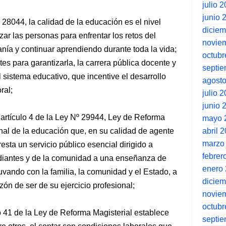
julio 
junio 
 28044, la calidad de la educación es el nivel
dicie
r las personas para enfrentar los retos del
novie
nía y continuar aprendiendo durante toda la vida;
octubr
es para garantizarla, la carrera pública docente y
septi
l sistema educativo, que incentive el desarrollo
agost
ral;
julio 
junio 
 artículo 4 de la Ley Nº 29944, Ley de Reforma
mayo 
abril 
onal de la educación que, en su calidad de agente
marzo
sta un servicio público esencial dirigido a
febrer
tudiantes y de la comunidad a una enseñanza de
enero
uvando con la familia, la comunidad y el Estado, a
dicie
zón de ser de su ejercicio profesional;
novie
octubr
ulo 41 de la Ley de Reforma Magisterial establece
septi