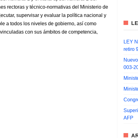
ones rectoras y técnico-normativas del Ministerio de
jecutar, supervisar y evaluar la política nacional y
L
ble a todos los niveles de gobierno, así como
 vinculadas con sus ámbitos de competencia,
LEY N°
retiro
Nuevo
003-2
Minist
Minist
Congr
Super
AFP
A