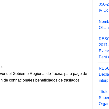
056-
IV Co
Nombr
Ofici
RESO
2017
Extra
Perú 
es
RESO
favor del Gobierno Regional de Tacna, para pago de
Decla
ión de connacionales beneficiados de traslados
inter
Títul
Super
Orga