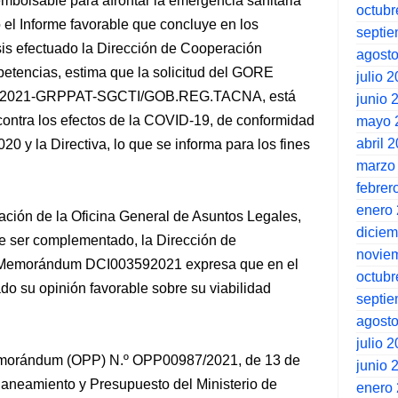
bolsable para afrontar la emergencia sanitaria
octubr
 el Informe favorable que concluye en los
septi
sis efectuado la Dirección de Cooperación
agost
petencias, estima que la solicitud del GORE
julio 
 007-2021-GRPPAT-SGCTI/GOB.REG.TACNA, está
junio 
contra los efectos de la COVID-19, de conformidad
mayo 
abril 
0 y la Directiva, lo que se informa para los fines
marzo
febrer
enero
ción de la Oficina General de Asuntos Legales,
dicie
be ser complementado, la Dirección de
novie
e Memorándum DCI003592021 expresa que en el
octubr
o su opinión favorable sobre su viabilidad
septi
agost
julio 
Memorándum (OPP) N.º OPP00987/2021, de 13 de
junio 
Planeamiento y Presupuesto del Ministerio de
enero