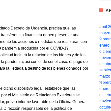
A
abril 
 citado Decreto de Urgencia, precisa que las
marzo
a transferencia financiera deben presentar una
febrer
samente las acciones o medidas que realizarán con
enero
 la pandemia producida por el COVID-19
dicie
olicitud incluirá la relación de los bienes y de los
novie
e la pandemia, así como, de ser el caso, el pago de
octubr
para la llegada a destino de los bienes donados por
septi
marzo
febrer
e dicho dispositivo legal, establece que las
enero
dicie
 por el Ministerio de Relaciones Exteriores se
novie
ar, previo informe favorable de la Oficina General
octubr
a Dirección responsable de la política de