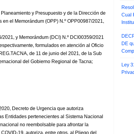
Resol
e Planeamiento y Presupuesto y de la Dirección de
Cual
dos en el Memorándum (OPP) N.º OPP00987/2021,
Insti
DECR
6/2021, y Memorándum (DCI) N.º DCI00359/2021
DE qu
 respectivamente, formulados en atención al Oficio
Compr
G.TACNA, de 11 de junio del 2021, de la Sub
ernacional del Gobierno Regional de Tacna;
Ley 3
Priva
2020, Decreto de Urgencia que autoriza
 las Entidades pertenecientes al Sistema Nacional
nacional no reembolsable para afrontar la
COVID-19, autoriza, entre otros, al Pliego del