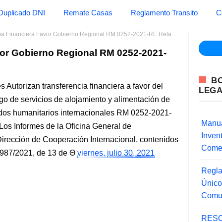
Duplicado DNI
Remate Casas
Reglamento Transito
C
 Financiera Favor Gobierno Regional RM 0252-2021-RE Relaciones Exteriores
vor Gobierno Regional RM 0252-2021-
B
 Autorizan transferencia financiera a favor del
LEG
o de servicios de alojamiento y alimentación de
ados humanitarios internacionales RM 0252-2021-
Manua
Los Informes de la Oficina General de
Inve
irección de Cooperación Internacional, contenidos
Comer
87/2021, de 13 de
viernes, julio 30, 2021
Regla
Único
Comu
RESO