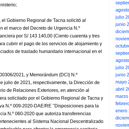
septi
nisterio;
agost
julio 
 el Gobierno Regional de Tacna solicitó al
junio 
en el marco del Decreto de Urgencia N.º
dicie
nanciera por S/ 143 140,00 (Ciento cuarenta y tres
novie
ara cubrir el pago de los servicios de alojamiento y
octubr
iados de traslado humanitario internacional en el
septi
agost
julio 
junio 
00306/2021, y Memorándum (DCI) N.º
mayo 
 julio de 2021, respectivamente, la Dirección de
abril 
rio de Relaciones Exteriores, en atención al
marzo
iera solicitado por el Gobierno Regional de Tacna y
febrer
ctiva N.º 009-2020-DAE/RE "Disposiciones para la
enero
ia N.º 060-2020 que autoriza transferencias
dicie
pertenecientes al Sistema Nacional Descentralizado
novie