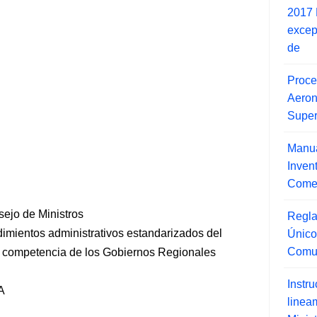
2017 
excep
de
Proce
Aero
Super
Manua
Inve
Comer
sejo de Ministros
Regla
mientos administrativos estandarizados del
Único
Comu
e competencia de los Gobiernos Regionales
Instr
A
line