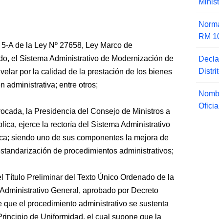
Minis
Norma
RM 1
o 5-A de la Ley Nº 27658, Ley Marco de
do, el Sistema Administrativo de Modernización de
Decla
Distr
 velar por la calidad de la prestación de los bienes
ón administrativa; entre otros;
Nombr
Ofici
ocada, la Presidencia del Consejo de Ministros a
lica, ejerce la rectoría del Sistema Administrativo
ica; siendo uno de sus componentes la mejora de
 estandarización de procedimientos administrativos;
el Título Preliminar del Texto Único Ordenado de la
Administrativo General, aprobado por Decreto
que el procedimiento administrativo se sustenta
Principio de Uniformidad, el cual supone que la