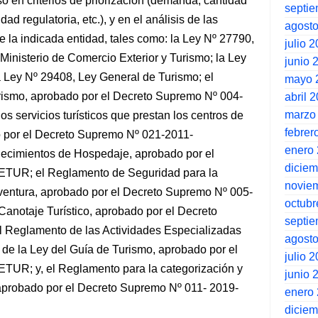
ó en criterios de priorización (demanda, cantidad
septi
dad regulatoria, etc.), y en el análisis de las
agost
 la indicada entidad, tales como: la Ley Nº 27790,
julio 
inisterio de Comercio Exterior y Turismo; la Ley
junio 
a Ley Nº 29408, Ley General de Turismo; el
mayo 
rismo, aprobado por el Decreto Supremo Nº 004-
abril 
marzo
servicios turísticos que prestan los centros de
febrer
do por el Decreto Supremo Nº 021-2011-
enero
cimientos de Hospedaje, aprobado por el
dicie
TUR; el Reglamento de Seguridad para la
novie
 Aventura, aprobado por el Decreto Supremo Nº 005-
octubr
otaje Turístico, aprobado por el Decreto
septi
Reglamento de las Actividades Especializadas
agost
de la Ley del Guía de Turismo, aprobado por el
julio 
UR; y, el Reglamento para la categorización y
junio 
s, aprobado por el Decreto Supremo Nº 011- 2019-
enero
dicie