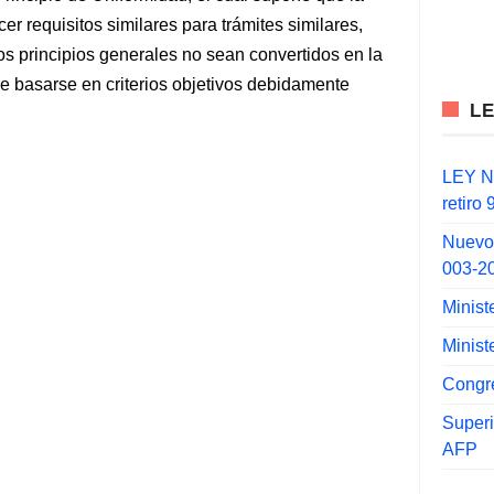
er requisitos similares para trámites similares,
s principios generales no sean convertidos en la
be basarse en criterios objetivos debidamente
L
LEY N°
retiro
Nuevo
003-2
Minist
Minist
Congr
Super
AFP