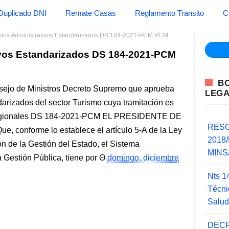
Duplicado DNI
Remate Casas
Reglamento Transito
C
ntos Administrativos Estandarizados DS 184-2021-PCM PCM
ivos Estandarizados DS 184-2021-PCM
B
nsejo de Ministros Decreto Supremo que aprueba
LEG
arizados del sector Turismo cuya tramitación es
Regionales DS 184-2021-PCM EL PRESIDENTE DE
RESO
onforme lo establece el artículo 5-A de la Ley
2018/
 de la Gestión del Estado, el Sistema
MINSA
 Gestión Pública, tiene por
domingo, diciembre
Nts 1
Técni
Salu
DECR