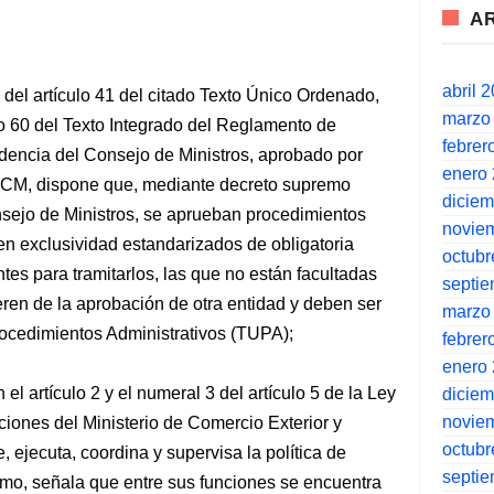
A
abril 
 del artículo 41 del citado Texto Único Ordenado,
marzo
culo 60 del Texto Integrado del Reglamento de
febrer
dencia del Consejo de Ministros, aprobado por
enero
PCM, dispone que, mediante decreto supremo
dicie
nsejo de Ministros, se aprueban procedimientos
novie
 en exclusividad estandarizados de obligatoria
octubr
tes para tramitarlos, las que no están facultadas
septi
ieren de la aprobación de otra entidad y deben ser
marzo
ocedimientos Administrativos (TUPA);
febrer
enero
el artículo 2 y el numeral 3 del artículo 5 de la Ley
dicie
novie
iones del Ministerio de Comercio Exterior y
octubr
e, ejecuta, coordina y supervisa la política de
septi
smo, señala que entre sus funciones se encuentra