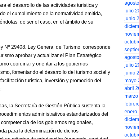
agost
a el desarrollo de las actividades turística y
julio 
ndo el cumplimiento de la normatividad emitida,
junio 
ndolas, de ser el caso, en el ámbito de su
dicie
novie
octubr
 Ley Nº 29408, Ley General de Turismo, corresponde
septi
urismo aprobar y actualizar el Plan Estratégico
agost
mo coordinar y orientar a los gobiernos
julio 
ismo, fomentando el desarrollo del turismo social y
junio 
mayo 
facilitación turística, inversión y promoción del
abril 
;
marzo
febrer
s, la Secretaría de Gestión Pública sustenta la
enero
procedimientos administrativos estandarizados del
dicie
e competencia de los gobiernos regionales,
novie
da para la determinación de dichos
octubr