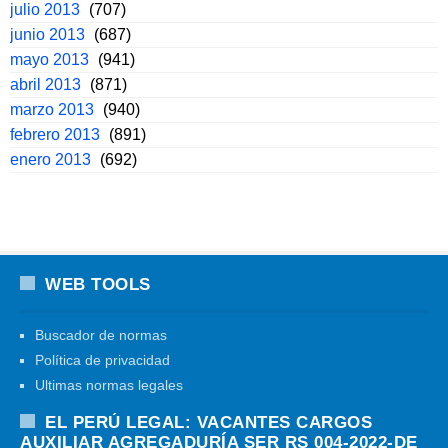
julio 2013
(707)
junio 2013
(687)
mayo 2013
(941)
abril 2013
(871)
marzo 2013
(940)
febrero 2013
(891)
enero 2013
(692)
WEB TOOLS
Buscador de normas
Política de privacidad
Ultimas normas legales
EL PERÚ LEGAL: VACANTES CARGOS
AUXILIAR AGREGADURÍA SER RS 004-2022-DE