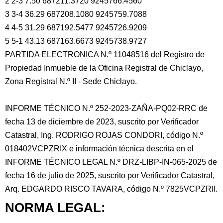
2 2-3 7.50 687211.3720 9245766.4560
3 3-4 36.29 687208.1080 9245759.7088
4 4-5 31.29 687192.5477 9245726.9209
5 5-1 43.13 687163.6673 9245738.9727
PARTIDA ELECTRONICA N.º 11048516 del Registro de
Propiedad Inmueble de la Oficina Registral de Chiclayo,
Zona Registral N.º II - Sede Chiclayo.
INFORME TÉCNICO N.º 252-2023-ZAÑA-PQ02-RRC de
fecha 13 de diciembre de 2023, suscrito por Verificador
Catastral, Ing. RODRIGO ROJAS CONDORI, código N.º
018402VCPZRIX e información técnica descrita en el
INFORME TÉCNICO LEGAL N.º DRZ-LIBP-IN-065-2025 de
fecha 16 de julio de 2025, suscrito por Verificador Catastral,
Arq. EDGARDO RISCO TAVARA, código N.º 7825VCPZRII.
NORMA LEGAL: