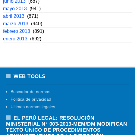
junio 2013
(687)
mayo 2013
(941)
abril 2013
(871)
marzo 2013
(940)
febrero 2013
(891)
enero 2013
(692)
WEB TOOLS
Buscador de normas
Política de privacidad
Ultimas normas legales
EL PERÚ LEGAL: RESOLUCIÓN
MINISTERIAL N° 003-2013-MEM/DM MODIFICAN
TEXTO ÚNICO DE PROCEDIMIENTOS