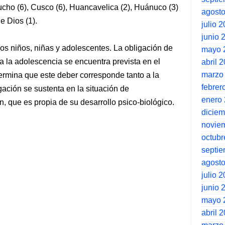
ucho (6), Cusco (6), Huancavelica (2), Huánuco (3)
agost
de Dios (1).
julio 
junio 
los niños, niñas y adolescentes. La obligación de
mayo 
 a la adolescencia se encuentra prevista en el
abril 
marzo
termina que este deber corresponde tanto a la
febrer
ación se sustenta en la situación de
enero
n, que es propia de su desarrollo psico-biológico.
dicie
novie
octubr
septi
agost
julio 
junio 
mayo 
abril 