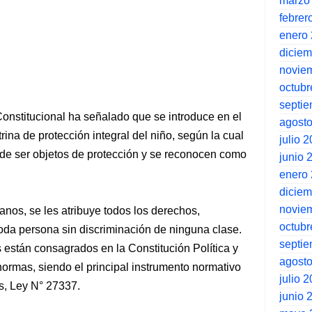
marzo
febrer
enero
dicie
novie
octubr
septi
Constitucional ha señalado que se introduce en el
agost
rina de protección integral del niño, según la cual
julio 
de ser objetos de protección y se reconocen como
junio 
enero
dicie
novie
anos, se les atribuye todos los derechos,
octubr
toda persona sin discriminación de ninguna clase.
septi
 están consagrados en la Constitución Política y
agost
ormas, siendo el principal instrumento normativo
julio 
s, Ley N° 27337.
junio 