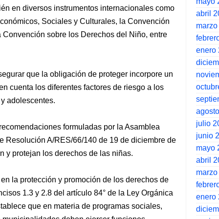
mayo 
ién en diversos instrumentos internacionales como
abril 
Económicos, Sociales y Culturales, la Convención
marzo
Convención sobre los Derechos del Niño, entre
febrer
enero
dicie
egurar que la obligación de proteger incorpore un
novie
octubr
n cuenta los diferentes factores de riesgo a los
septi
 y adolescentes.
agost
julio 
 recomendaciones formuladas por la Asamblea
junio 
e Resolución A/RES/66/140 de 19 de diciembre de
mayo 
 y protejan los derechos de las niñas.
abril 
marzo
s en la protección y promoción de los derechos de
febrer
ncisos 1.3 y 2.8 del artículo 84° de la Ley Orgánica
enero
tablece que en materia de programas sociales,
dicie