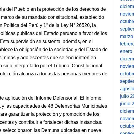
dicie
ía del Pueblo en la protección de los derechos de
novie
 marco de su mandato constitucional, establecido
octubr
n Política del Perú y 1° de la Ley N° 26520, la
septi
olíticas públicas del Estado peruano a favor de los
marzo
Esta supervisión se sustenta, además, en el
febrer
tablece la obligación de la sociedad y del Estado de
enero
os, niñas y adolescentes que se encuentren en
dicie
 sido interpretado por el Tribunal Constitucional
novie
octubr
rotección alcanza a todas las personas menores de
septi
agost
julio 
e aplicación del Informe Defensorial. El Informe
junio 
ia y las capacidades de 48 Defensorías Municipales
dicie
ra garantizar la protección y promoción de los
novie
entes y contribuir a fortalecer dichas instancias.
octubr
 se seleccionaron las Demuna ubicadas en nueve
septi