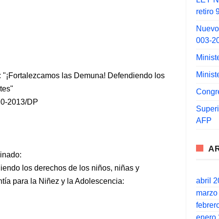
retiro
Nuevo
003-2
Minist
Minist
: "¡Fortalezcamos las Demuna! Defendiendo los
tes"
Congr
0-2013/DP
Super
AFP
A
inado:
endo los derechos de los niños, niñas y
abril 
tía para la Niñez y la Adolescencia:
marzo
febrer
enero