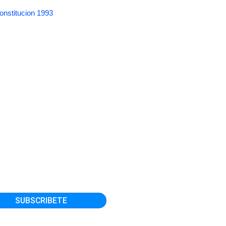
onstitucion 1993
SOLUCIÓN SBS N° 6284-2013 Aprueban el Reglamento de las Empresas Emisoras