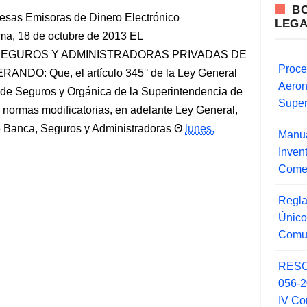
B
esas Emisoras de Dinero Electrónico
LEG
, 18 de octubre de 2013 EL
SEGUROS Y ADMINISTRADORAS PRIVADAS DE
Proce
O: Que, el artículo 345° de la Ley General
Aero
 de Seguros y Orgánica de la Superintendencia de
Super
normas modificatorias, en adelante Ley General,
e Banca, Seguros y Administradoras
lunes,
Manua
Inve
Comer
Regla
Único
Comu
RESO
056-
IV Co