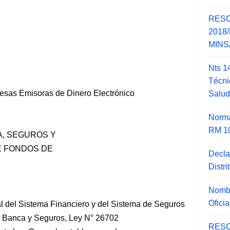
RESO
2018/
MINSA
Nts 1
Técni
esas Emisoras de Dinero Electrónico
Salu
Norma
RM 1
, SEGUROS Y
E FONDOS DE
Decla
Distr
Nombr
Ofici
al del Sistema Financiero y del Sistema de Seguros
e Banca y Seguros, Ley N° 26702
RESO