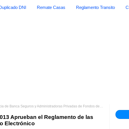
Duplicado DNI
Remate Casas
Reglamento Transito
C
 de Banca Seguros y Administradoras Privadas de Fondos de Pensiones
RE
13 Aprueban el Reglamento de las
o Electrónico