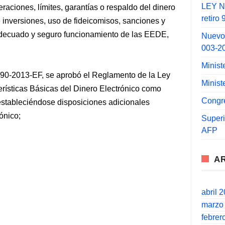
LEY N°
raciones, límites, garantías o respaldo del dinero
retiro
e inversiones, uso de fideicomisos, sanciones y
decuado y seguro funcionamiento de las EEDE,
Nuevo
003-2
Minist
90-2013-EF, se aprobó el Reglamento de la Ley
Minist
rísticas Básicas del Dinero Electrónico como
Congr
 estableciéndose disposiciones adicionales
ónico;
Super
AFP
A
abril 
marzo
febrer