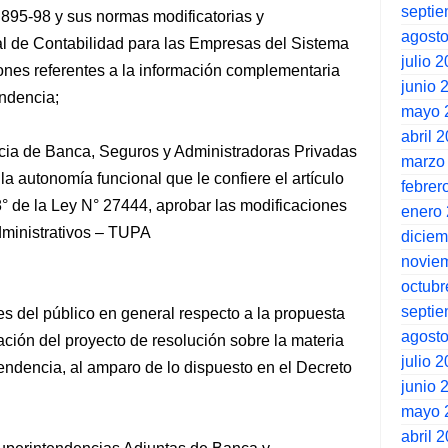
septi
895-98 y sus normas modificatorias y
agost
l de Contabilidad para las Empresas del Sistema
julio 
iones referentes a la información complementaria
junio 
endencia;
mayo 
abril 
cia de Banca, Seguros y Administradoras Privadas
marzo
 autonomía funcional que le confiere el artículo
febrer
38° de la Ley N° 27444, aprobar las modificaciones
enero
dministrativos – TUPA
dicie
novie
octubr
septi
es del público en general respecto a la propuesta
agost
ación del proyecto de resolución sobre la materia
julio 
tendencia, al amparo de lo dispuesto en el Decreto
junio 
mayo 
abril 