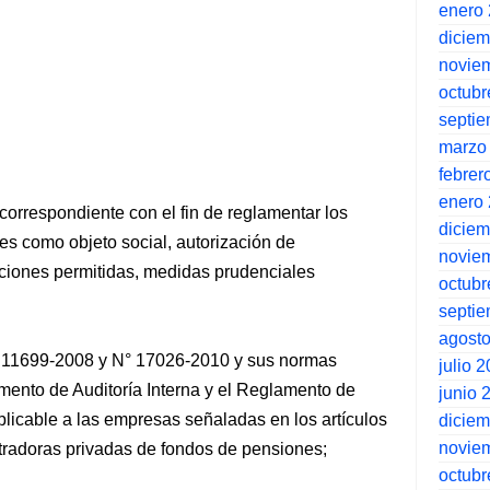
enero
dicie
novie
octubr
septi
marzo
febrer
enero
 correspondiente con el fin de reglamentar los
dicie
es como objeto social, autorización de
novie
ciones permitidas, medidas prudenciales
octubr
septi
agost
 11699-2008 y N° 17026-2010 y sus normas
julio 
mento de Auditoría Interna y el Reglamento de
junio 
plicable a las empresas señaladas en los artículos
dicie
novie
stradoras privadas de fondos de pensiones;
octubr