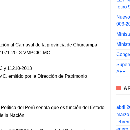
retiro
Nuevo
003-2
Minist
Minist
ación al Carnaval de la provincia de Churcampa
 071-2013-VMPCIC-MC
Congr
Super
13 y 11210-2013
AFP
C, emitido por la Dirección de Patrimonio
A
abril 
n Política del Perú señala que es función del Estado
marzo
de la Nación;
febrer
enero