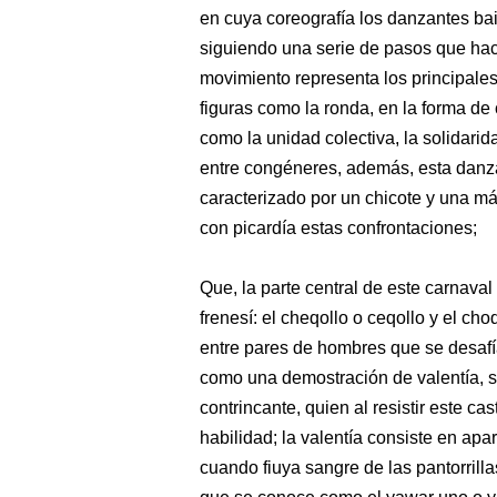
en cuya coreografía los danzantes bai
siguiendo una serie de pasos que hace
movimiento representa los principale
figuras como la ronda, en la forma de 
como la unidad colectiva, la solidarid
entre congéneres, además, esta dan
caracterizado por un chicote y una má
con picardía estas confrontaciones;
Que, la parte central de este carnav
frenesí: el cheqollo o ceqollo y el ch
entre pares de hombres que se desafía
como una demostración de valentía, sie
contrincante, quien al resistir este ca
habilidad; la valentía consiste en ap
cuando fiuya sangre de las pantorril