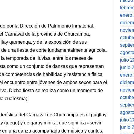
marzo
febrer
enero
dicie
do por la Dirección de Patrimonio Inmaterial,
novie
 el Carnaval de la provincia de Churcampa,
octubr
lay qarmenqa, y de la exposición de sus
septi
 de una fiesta de corte fundamentalmente agrícola,
agost
en la temporada de lluvias, entre los meses de
julio 
iesta como un conjunto de danzas que representan
junio 
de competencias de habilidad y resistencia física
enero
dicie
 el encuentro entre jóvenes de ambos sexos para el
novie
iva. Dicha fiesta se realiza como un momento de
octubr
 la cuaresma;
septi
agost
cterística del Carnaval de Churcampa es el puqllay
julio 
(juego) y de qaray minka, que significa «servir
junio 
ste en una danza acompañada de música y cantos,