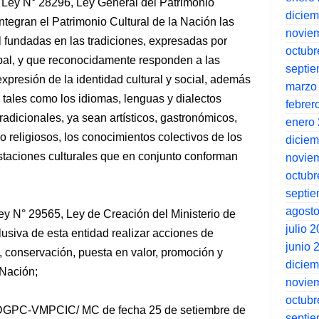
a Ley
N° 28296, Ley General del Patrimonio
dicie
ntegran el Patrimonio Cultural de la Nación las
novie
 fundadas en las tradiciones, expresadas por
octubr
upal, y que reconocidamente responden a las
septi
presión de la identidad cultural y social, además
marzo
, tales como los idiomas, lenguas y dialectos
febrer
tradicionales, ya sean artísticos, gastronómicos,
enero
 o religiosos, los conocimientos colectivos de los
dicie
staciones culturales que en conjunto conforman
novie
octubr
septi
agost
a Ley N° 29565, Ley de Creación del Ministerio de
julio 
lusiva de esta entidad realizar acciones de
junio 
n, conservación, puesta en valor, promoción y
dicie
 Nación;
novie
octubr
-DGPC-VMPCIC/ MC de fecha 25 de setiembre de
septi