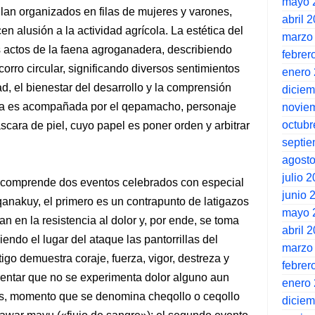
mayo 
lan organizados en filas de mujeres y varones,
abril 
n alusión a la actividad agrícola. La estética del
marzo
s actos de la faena agroganadera, describiendo
febrer
corro circular, significando diversos sentimientos
enero
ad, el bienestar del desarrollo y la comprensión
dicie
za es acompañada por el qepamacho, personaje
novie
octubr
scara de piel, cuyo papel es poner orden y arbitrar
septi
agost
julio 
al comprende dos eventos celebrados con especial
junio 
oqanakuy, el primero es un contrapunto de latigazos
mayo 
n en la resistencia al dolor y, por ende, se toma
abril 
ndo el lugar del ataque las pantorrillas del
marzo
stigo demuestra coraje, fuerza, vigor, destreza y
febrer
arentar que no se experimenta dolor alguno aun
enero
las, momento que se denomina cheqollo o ceqollo
dicie