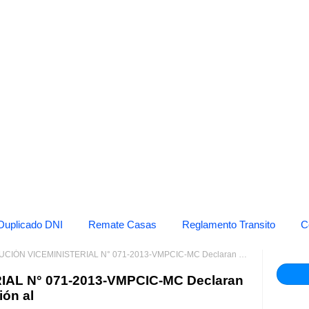
Duplicado DNI
Remate Casas
Reglamento Transito
C
 VICEMINISTERIAL N° 071-2013-VMPCIC-MC Declaran Patrimonio Cultural de la Nación al
AL N° 071-2013-VMPCIC-MC Declaran
ión al