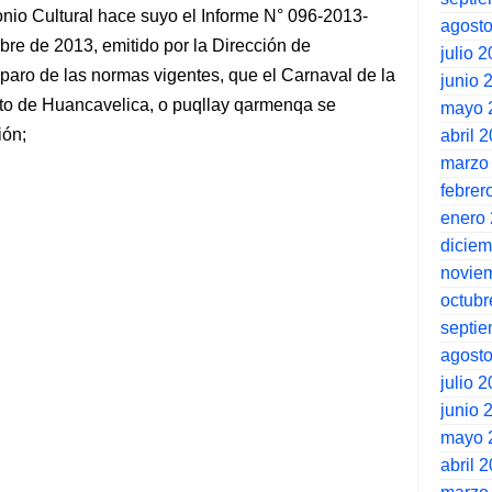
onio Cultural hace suyo el Informe N° 096-2013-
agost
e de 2013, emitido por la Dirección de
julio 
amparo de las normas vigentes, que el Carnaval de la
junio 
o de Huancavelica, o puqllay qarmenqa se
mayo 
ión;
abril 
marzo
febrer
enero
dicie
novie
octubr
septi
agost
julio 
junio 
mayo 
abril 