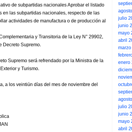
septi
gativo de subpartidas nacionales Aprobar el listado
agost
en las subpartidas nacionales, respecto de las
julio 
llar actividades de manufactura o de producción al
junio 
mayo 
 Complementaria y Transitoria de la Ley N° 29902,
abril 
te Decreto Supremo.
marzo
febrer
reto Supremo será refrendado por la Ministra de la
enero
Exterior y Turismo.
dicie
novie
octubr
, a los veintiún días del mes de noviembre del
septi
agost
julio 
junio 
blica
mayo 
JAN
abril 