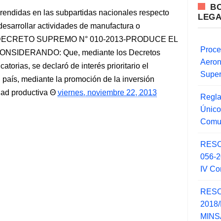
B
rendidas en las subpartidas nacionales respecto
LEG
desarrollar actividades de manufactura o
ticos DECRETO SUPREMO N° 010-2013-PRODUCE EL
Proce
SIDERANDO: Que, mediante los Decretos
Aero
atorias, se declaró de interés prioritario el
Super
l país, mediante la promoción de la inversión
idad productiva
viernes, noviembre 22, 2013
Regla
Único
Comu
RESO
056-
IV Co
RESO
2018/
MINSA