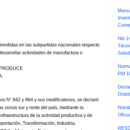
Manua
Inve
Comer
Nts 1
rendidas en las subpartidas nacionales respecto
Técni
desarrollar actividades de manufactura o
Salu
Norma
-PRODUCE
RM 1
A
Decla
Distr
os N° 842 y 864 y sus modificatorias, se declaró
Nombr
las zonas sur y norte del país, mediante la
Ofici
nfraestructura de la actividad productiva
y de
portación, Transformación, Industria,
RESO