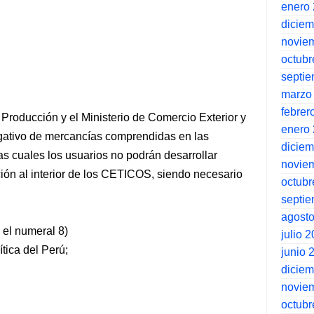
enero
dicie
novie
octubr
septi
marzo
febrer
la Producción y el Ministerio de Comercio Exterior y
enero
egativo de mercancías comprendidas en las
dicie
as cuales los usuarios no podrán desarrollar
novie
ión al interior de los CETICOS, siendo necesario
octubr
septi
agost
 el numeral 8)
julio 
ítica del Perú;
junio 
dicie
novie
octubr