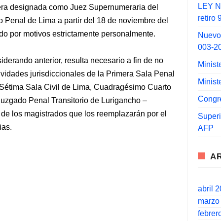
LEY N°
fuera designada como Juez Supernumeraria del
retiro
Penal de Lima a partir del 18 de noviembre del
ido por motivos estrictamente personalmente.
Nuevo
003-2
derando anterior, resulta necesario a fin de no
Minist
tividades jurisdiccionales de la Primera Sala Penal
Minist
 Sétima Sala Civil de Lima, Cuadragésimo Cuarto
Congr
Juzgado Penal Transitorio de Lurigancho –
 de los magistrados que los reemplazarán por el
Super
ias.
AFP
A
abril 
marzo
febrer