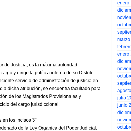
enero
dicie
novie
octubr
septi
marzo
febrer
enero
dicie
or de Justicia, es la máxima autoridad
novie
cargo y dirige la política interna de su Distrito
octubr
ficiente servicio de administración de justicia en
septi
tud a dicha atribución, se encuentra facultado para
agost
ación de los Magistrados Provisionales y
julio 
cio del cargo jurisdiccional.
junio 
dicie
novie
s en los incisos 3°
octubr
 Ordenado de la Ley Orgánica del Poder Judicial,