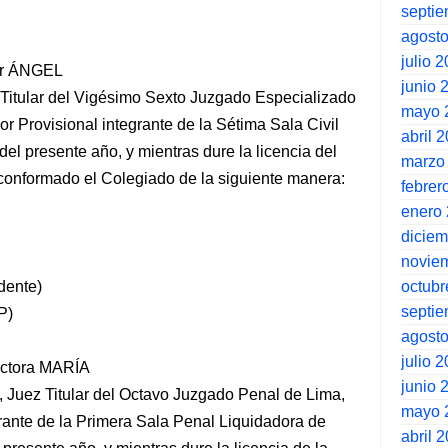
septi
agost
julio 
or ÁNGEL
junio 
tular del Vigésimo Sexto Juzgado Especializado
mayo 
or Provisional integrante de la Sétima Sala Civil
abril 
del presente año, y mientras dure la licencia del
marzo
conformado el Colegiado de la siguiente manera:
febrer
enero
dicie
novie
octubr
dente)
septi
P)
agost
julio 
octora MARÍA
junio 
 Titular del Octavo Juzgado Penal de Lima,
mayo 
rante de la Primera Sala Penal Liquidadora de
abril 