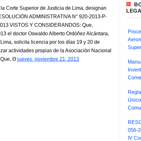
B
la Corte Superior de Justicia de Lima, designan
LEG
n RESOLUCIÓN ADMINISTRATIVA N° 920-2013-P-
de 2013 VISTOS Y CONSIDERANDOS: Que,
Proce
13 el doctor Oswaldo Alberto Ordóñez Alcántara,
Aero
Lima, solicita licencia por los días 19 y 20 de
Super
zar actividades propias de la Asociación Nacional
. Que,
jueves, noviembre 21, 2013
Manua
Inve
Comer
Regla
Único
Comu
RESO
056-
IV Co