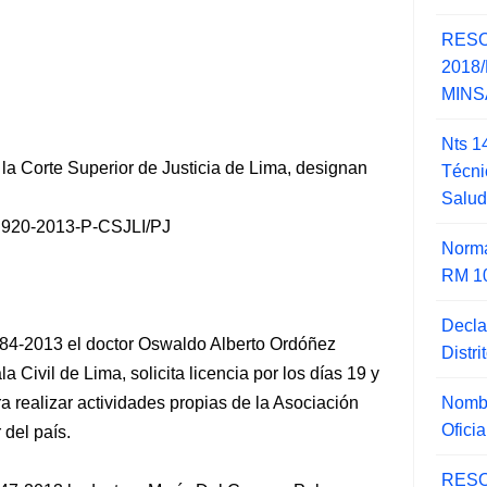
RESO
2018/
MINSA
Nts 1
la Corte Superior de Justicia de Lima, designan
Técni
Salu
20-2013-P-CSJLI/PJ
Norma
RM 1
Decla
84-2013 el doctor Oswaldo Alberto Ordóñez
Distr
 Civil de Lima, solicita licencia por los días 19 y
Nombr
 realizar actividades propias de la Asociación
Ofici
 del país.
RESO