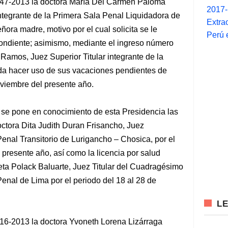
47-2013 la doctora María Del Carmen Paloma
2017
 integrante de la Primera Sala Penal Liquidadora de
Extra
ñora madre, motivo por el cual solicita se le
Perú 
pondiente; asimismo, mediante el ingreso número
Ramos, Juez Superior Titular integrante de la
ceda hacer uso de sus vacaciones pendientes de
oviembre del presente año.
 se pone en conocimiento de esta Presidencia las
octora Dita Judith Duran Frisancho, Juez
nal Transitorio de Lurigancho – Chosica, por el
 presente año, así como la licencia por salud
eta Polack Baluarte, Juez Titular del Cuadragésimo
enal de Lima por el periodo del 18 al 28 de
L
16-2013 la doctora Yvoneth Lorena Lizárraga