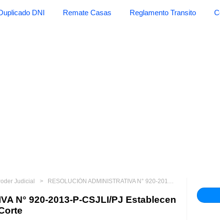
Duplicado DNI
Remate Casas
Reglamento Transito
C
oder Judicial
RESOLUCIÓN ADMINISTRATIVA N° 920-2013-P-CSJLI/PJ Establecen conformación de salas de la Corte
 N° 920-2013-P-CSJLI/PJ Establecen
Corte