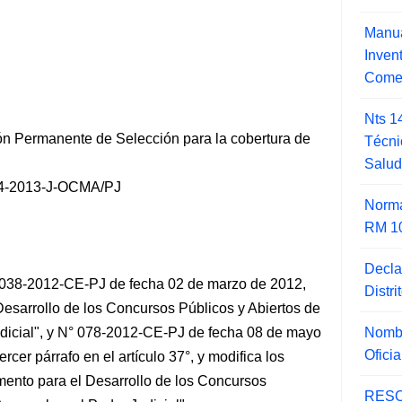
Manua
Inve
Comer
Nts 1
n Permanente de Selección para la cobertura de
Técni
Salu
-2013-J-OCMA/PJ
Norma
RM 1
Decla
 038-2012-CE-PJ de fecha 02 de marzo de 2012,
Distr
esarrollo de los Concursos Públicos y Abiertos de
Nombr
udicial", y N° 078-2012-CE-PJ de fecha 08 de mayo
Ofici
rcer párrafo en el artículo 37°, y modifica
los
lamento para el Desarrollo de los Concursos
RESO