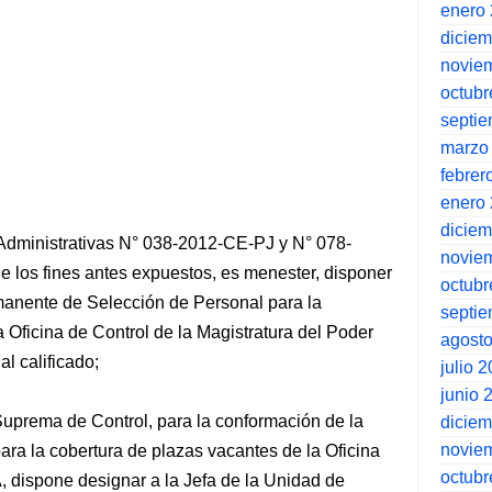
enero
dicie
novie
octubr
septi
marzo
febrer
enero
dicie
Administrativas N° 038-2012-CE-PJ y N° 078-
novie
e los fines antes expuestos, es menester, disponer
octubr
manente de Selección de Personal para la
septi
a Oficina de Control de la Magistratura del Poder
agost
al calificado;
julio 
junio 
 Suprema de Control, para la conformación de la
dicie
novie
a la cobertura de plazas vacantes de la Oficina
octubr
, dispone designar a la Jefa de la Unidad de