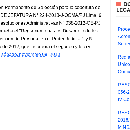
B
n Permanente de Selección para la cobertura de
LEG
 DE JEFATURA N° 224-2013-J-OCMA/PJ Lima, 6
esoluciones Administrativas N° 038-2012-CE-PJ
Proce
rueba el "Reglamento para el Desarrollo de los
Aero
cción de Personal en el Poder Judicial", y N°
Super
de 2012, que incorpora el segundo y tercer
sábado, noviembre 09, 2013
Regla
Único
Comu
RESO
056-
IV Co
RESO
2018/
MINSA