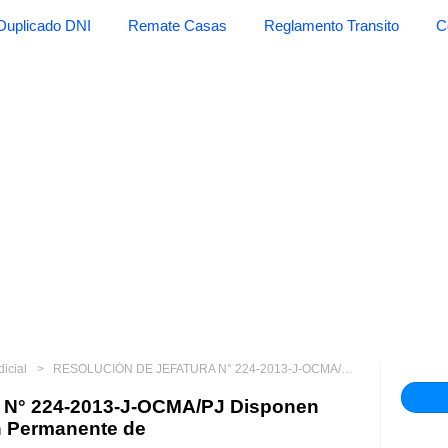
Duplicado DNI
Remate Casas
Reglamento Transito
C
dicial
RESOLUCIÓN DE JEFATURA N° 224-2013-J-OCMA/PJ Disponen conformación de la Comisión Permanente de
° 224-2013-J-OCMA/PJ Disponen
n Permanente de