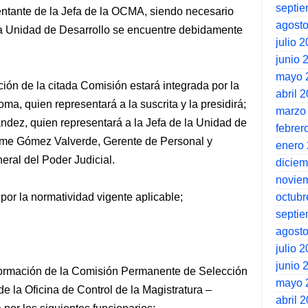
septi
ntante de la Jefa de la OCMA, siendo necesario
agost
la Unidad de Desarrollo se encuentre debidamente
julio 
junio 
mayo 
ción de la citada Comisión estará integrada por la
abril 
a, quien representará a la suscrita y la presidirá;
marzo
ndez, quien representará a la Jefa de la Unidad de
febrer
aime Gómez Valverde, Gerente de Personal y
enero
eral del Poder Judicial.
dicie
novie
octubr
por la normatividad vigente aplicable;
septi
agost
julio 
junio 
formación de la Comisión Permanente de Selección
mayo 
e la Oficina de Control de la Magistratura –
abril 