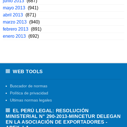
junio 2013
(687)
mayo 2013
(941)
abril 2013
(871)
marzo 2013
(940)
febrero 2013
(891)
enero 2013
(692)
WEB TOOLS
Buscador de normas
Política de privacidad
Ultimas normas legales
EL PERÚ LEGAL: RESOLUCIÓN
MINISTERIAL N° 290-2013-MINCETUR DELEGAN
EN LA ASOCIACIÓN DE EXPORTADORES -