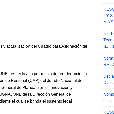
RESO
2018/
MINSA
Nts 1
Técni
s y actualización del Cuadro para Asignación de
Salu
Norma
RM 1
JNE, respecto a la propuesta de reordenamiento
Decla
ión de Personal (CAP) del Jurado Nacional de
Distr
ón General de Planeamiento, Innovación y
Nombr
3-DGNAJ/JNE de la Dirección General de
Ofici
iante el cual se brinda
el sustento legal
RESO