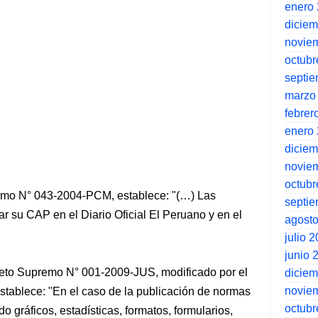
enero
dicie
novie
octubr
septi
marzo
febrer
enero
dicie
novie
octubr
remo N° 043-2004-PCM, establece: "(…) Las
septi
r su CAP en el Diario Oficial El Peruano y en el
agost
julio 
junio 
creto Supremo N° 001-2009-JUS, modificado por el
dicie
novie
ablece: "En el caso de la publicación de normas
octubr
 gráficos, estadísticas, formatos, formularios,