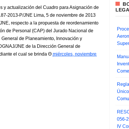
B
s y actualización del Cuadro para Asignación de
LEG
7-2013-P/JNE Lima, 5 de noviembre de 2013
JNE, respecto a la propuesta de reordenamiento
Proce
ión de Personal (CAP) del Jurado Nacional de
Aero
ón General de Planeamiento, Innovación y
Super
3-DGNAJ/JNE de la Dirección General de
iante el cual se brinda
miércoles, noviembre
Manua
Inve
Comer
Regla
Único
Comu
RESO
056-
IV Co