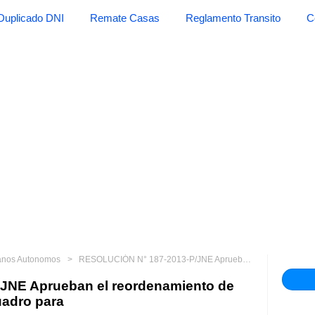
Duplicado DNI
Remate Casas
Reglamento Transito
C
anos Autonomos
RESOLUCIÓN N° 187-2013-P/JNE Aprueban el reordenamiento de cargos y actualización del Cuadro para
JNE Aprueban el reordenamiento de
uadro para