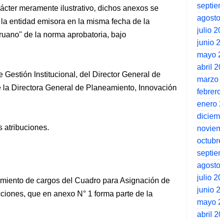
septi
ácter meramente ilustrativo, dichos anexos se
agost
e la entidad emisora en la misma fecha de la
julio 
eruano" de la norma aprobatoria, bajo
junio 
mayo 
abril 
e Gestión Institucional, del Director General de
marzo
e la Directora General de Planeamiento, Innovación
febrer
enero
dicie
s atribuciones.
novie
octubr
septi
agost
julio 
namiento de cargos del Cuadro para Asignación de
junio 
ciones, que en anexo N° 1 forma parte de la
mayo 
abril 