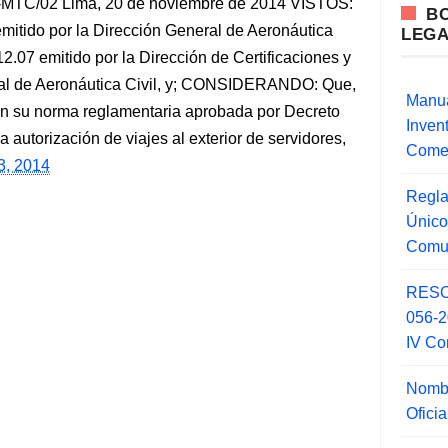
TC/02 Lima, 20 de noviembre de 2014 VISTOS:
B
itido por la Dirección General de Aeronáutica
LEG
2.07 emitido por la Dirección de Certificaciones y
ral de Aeronáutica Civil, y; CONSIDERANDO: Que,
Manua
on su norma reglamentaria aprobada por Decreto
Inve
utorización de viajes al exterior de servidores,
Comer
3, 2014
Regla
Único
Comu
RESO
056-
IV Co
Nombr
Ofici