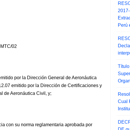
RESO
2017
Extra
Perú 
RESO
Decla
-MTC/02
inter
Títul
Super
itido por la Dirección General de Aeronáutica
Orga
2.07 emitido por la Dirección de Certificaciones y
l de Aeronáutica Civil, y;
Resol
Cual
Insti
DECR
cia con su norma reglamentaria aprobada por
DE qu