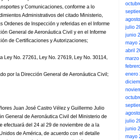
octubr
ransportes y Comunicaciones, conforme a lo
septi
imientos Administrativos del citado Ministerio,
agost
s Ordenes de Inspección y referidas en el Informe
julio 
ón General de Aeronáutica Civil y en el Informe
junio 
ón de Certificaciones y Autorizaciones;
mayo 
abril 
la Ley No. 27261, Ley No. 27619, Ley No. 30114,
marzo
febrer
enero
o por la Dirección General de Aeronáutica Civil;
dicie
novie
octubr
septi
 señores Juan José Castro Vélez y Guillermo Julio
agost
ón General de Aeronáutica Civil del Ministerio de
julio 
 efectuará del 24 al 29 de noviembre de a la
junio 
Unidos de América, de acuerdo con el detalle
mayo 