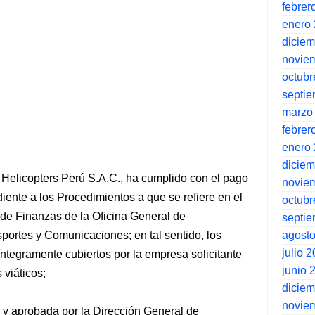
febrer
enero
dicie
novie
octubr
septi
marzo
febrer
enero
dicie
Helicopters Perú S.A.C., ha cumplido con el pago
novie
iente a los Procedimientos a que se refiere en el
octubr
a de Finanzas de la Oficina General de
septi
agost
sportes y Comunicaciones; en tal sentido, los
julio 
íntegramente cubiertos por la empresa solicitante
junio 
 viáticos;
dicie
novie
da y aprobada por la Dirección General de