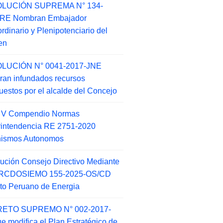
LUCIÓN SUPREMA N° 134-
-RE Nombran Embajador
ordinario y Plenipotenciario del
en
LUCIÓN N° 0041-2017-JNE
ran infundados recursos
puestos por el alcalde del Concejo
o V Compendio Normas
intendencia RE 2751-2020
nismos Autonomos
ución Consejo Directivo Mediante
 RCDOSIEMO 155-2025-OS/CD
tuto Peruano de Energia
ETO SUPREMO N° 002-2017-
e modifica el Plan Estratégico de