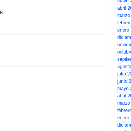
mayo 
abril 
ÉN
marzo
febrer
enero
dicie
novie
octubr
septi
agost
julio 
junio 
mayo 
abril 
marzo
febrer
enero
dicie