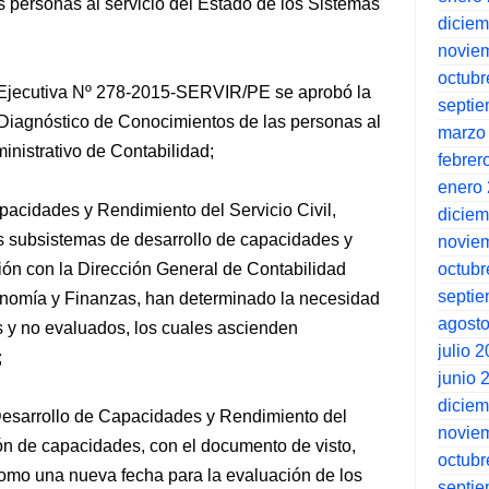
 personas al servicio del Estado de los Sistemas
dicie
novie
octubr
 Ejecutiva Nº 278-2015-SERVIR/PE se aprobó la
septi
l Diagnóstico de Conocimientos de las personas al
marzo
inistrativo de Contabilidad;
febrer
enero
pacidades y Rendimiento del Servicio Civil,
dicie
s subsistemas de desarrollo de capacidades y
novie
octubr
ión con la Dirección General de Contabilidad
septi
onomía y Finanzas, han determinado la necesidad
agost
 y no evaluados, los cuales ascienden
julio 
;
junio 
dicie
Desarrollo de Capacidades y Rendimiento del
novie
tión de capacidades, con el documento de visto,
octubr
omo una nueva fecha para la evaluación de los
septi