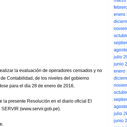
marzo
febrer
enero
dicie
novie
octubr
septi
agost
julio 
junio 
a realizar la evaluación de operadores censados y no
enero
dicie
de Contabilidad, de los niveles del gobierno
novie
dose para el día 28 de enero de 2016.
octubr
septi
e la presente Resolución en el diario oficial El
agost
de SERVIR (www.servir.gob.pe).
julio 
junio 
e.