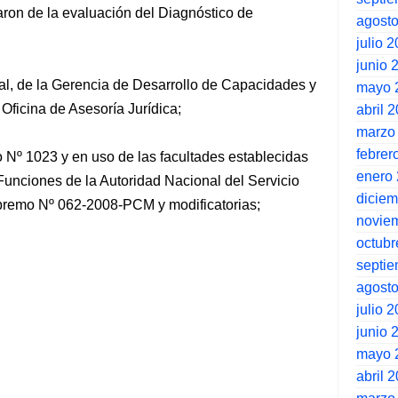
ron de la evaluación del Diagnóstico de
agost
julio 
junio 
al, de la Gerencia de Desarrollo de Capacidades y
mayo 
 Oficina de Asesoría Jurídica;
abril 
marzo
febrer
 Nº 1023 y en uso de las facultades establecidas
enero
unciones de la Autoridad Nacional del Servicio
dicie
premo Nº 062-2008-PCM y modificatorias;
novie
octubr
septi
agost
julio 
junio 
mayo 
abril 