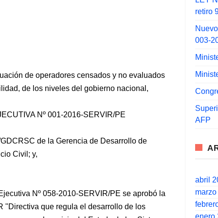
retiro
Nuevo
003-2
Minist
Minist
aluación de operadores censados y no evaluados
lidad, de los niveles del gobierno nacional,
Congr
Super
CUTIVA Nº 001-2016-SERVIR/PE
AFP
R/GDCRSC de la Gerencia de Desarrollo de
A
o Civil; y,
abril 
marzo
 Ejecutiva Nº 058-2010-SERVIR/PE se aprobó la
febrer
irectiva que regula el desarrollo de los
enero