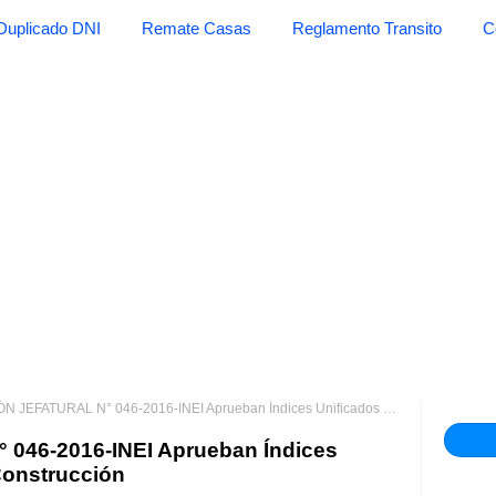
Duplicado DNI
Remate Casas
Reglamento Transito
C
TURAL N° 046-2016-INEI Aprueban Índices Unificados de Precios de la Construcción
46-2016-INEI Aprueban Índices
Construcción