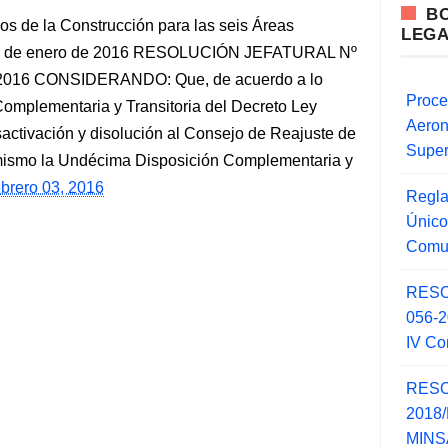
B
os de la Construcción para las seis Áreas
LEG
mes de enero de 2016 RESOLUCIÓN JEFATURAL Nº
e 2016 CONSIDERANDO: Que, de acuerdo a lo
Proce
omplementaria y Transitoria del Decreto Ley
Aero
sactivación y disolución al Consejo de Reajuste de
Super
imismo la Undécima Disposición Complementaria y
ebrero 03, 2016
Regla
Único
Comu
RESO
056-
IV Co
RESO
2018/
MINSA