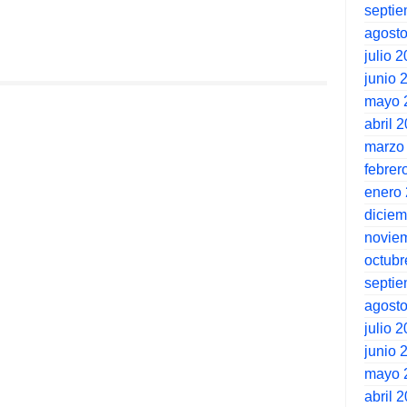
septi
agost
julio 
junio 
mayo 
abril 
marzo
febrer
enero
dicie
novie
octubr
septi
agost
julio 
junio 
mayo 
abril 