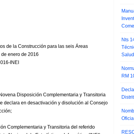
Manua
Inve
Comer
Nts 1
os de la Construcción para las seis Áreas
Técni
s de enero de 2016
Salu
016-INEI
Norma
RM 1
Decla
 Novena Disposición Complementaria y Transitoria
Distr
e declara en desactivación y disolución al Consejo
Nombr
cción;
Ofici
n Complementaria y Transitoria del referido
RESO