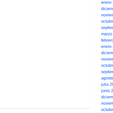
enero
dicie
novie
octubr
septi
marzo
febrer
enero
dicie
novie
octubr
septi
agost
julio 
junio 
dicie
novie
octubr