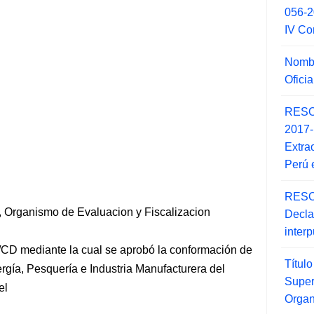
056-
IV Co
Nombr
Ofici
RESO
2017
Extra
Perú 
RESO
 Organismo de Evaluacion y Fiscalizacion
Decla
inter
CD mediante la cual se aprobó la conformación de
Títul
rgía, Pesquería e Industria Manufacturera del
Super
el
Orga