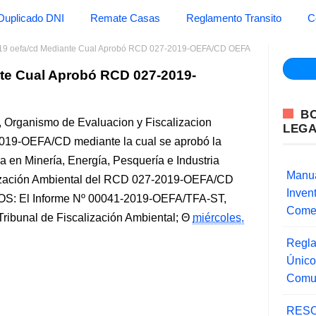
Duplicado DNI
Remate Casas
Reglamento Transito
C
19 oefa/cd Mediante Cual Aprobó RCD 027-2019-OEFA/CD OEFA
nte Cual Aprobó RCD 027-2019-
B
 Organismo de Evaluacion y Fiscalizacion
LEG
2019-OEFA/CD mediante la cual se aprobó la
 en Minería, Energía, Pesquería e Industria
Manua
alización Ambiental del RCD 027-2019-OEFA/CD
Inve
OS: El Informe Nº 00041-2019-OEFA/TFA-ST,
Comer
Tribunal de Fiscalización Ambiental;
miércoles,
Regla
Único
Comu
RESO