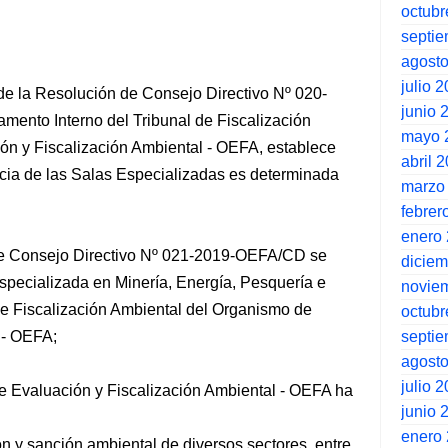
octubr
septi
agost
julio 
 de la Resolución de Consejo Directivo Nº 020-
junio 
ento Interno del Tribunal de Fiscalización
mayo 
ón y Fiscalización Ambiental - OEFA, establece
abril 
cia de las Salas Especializadas es determinada
marzo
febrer
enero
 de Consejo Directivo Nº 021-2019-OEFA/CD se
dicie
specializada en Minería, Energía, Pesquería e
novie
 de Fiscalización Ambiental del Organismo de
octubr
septi
 - OEFA;
agost
julio 
e Evaluación y Fiscalización Ambiental - OEFA ha
junio 
enero
ón y sanción ambiental de diversos sectores, entre