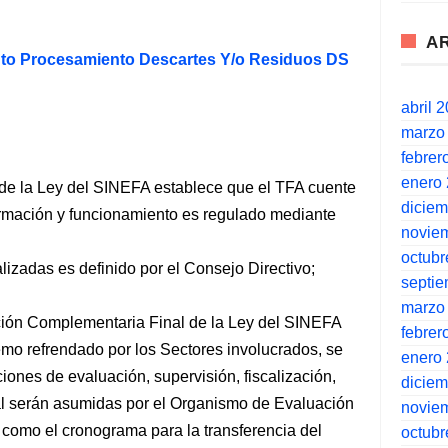
A
to Procesamiento Descartes Y/o Residuos DS
abril 
marzo
febrer
enero
º de la Ley del SINEFA establece que el TFA cuente
dicie
ormación y funcionamiento es regulado mediante
novie
octubr
izadas es definido por el Consejo Directivo;
septi
marzo
ición Complementaria Final de la Ley del SINEFA
febrer
mo refrendado por los Sectores involucrados, se
enero
iones de evaluación, supervisión, fiscalización,
dicie
al serán asumidas por el Organismo de Evaluación
novie
 como el cronograma para la transferencia del
octubr