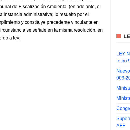
bunal de Fiscalización Ambiental (en adelante, el
instancia administrativa; lo resuelto por el
umplimiento y constituye precedente vinculante en
ircunstancia se señale en la misma resolución, en
L
rdo a ley;
LEY N°
retiro
Nuevo
003-2
Minist
Minist
Congr
Super
AFP