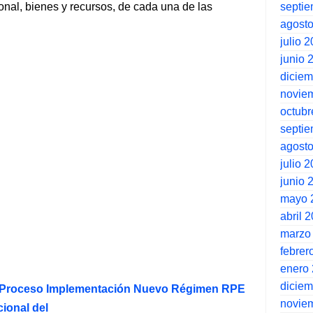
septi
nal, bienes y recursos, de cada una de las
agost
julio 
junio 
dicie
novie
octubr
septi
agost
julio 
junio 
mayo 
abril 
marzo
febrer
enero
dicie
o Proceso Implementación Nuevo Régimen RPE
novie
ional del