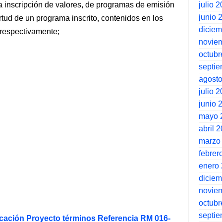
julio 
a inscripción de valores, de programas de emisión
junio 
rtud de un programa inscrito, contenidos en los
dicie
 respectivamente;
novie
octubr
septi
agost
julio 
junio 
mayo 
abril 
marzo
febrer
enero
dicie
novie
octubr
septi
cación Proyecto términos Referencia RM 016-