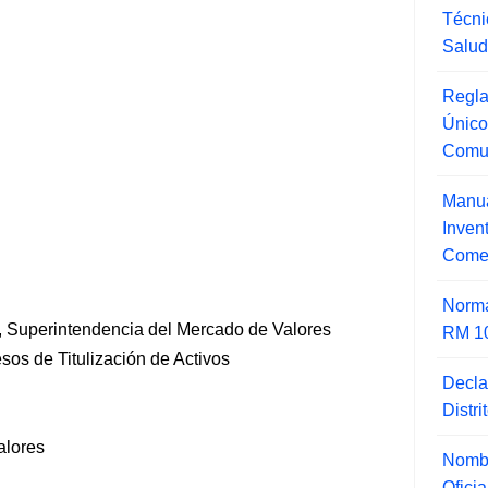
Técni
Salu
Regla
Único
Comu
Manua
Inve
Comer
Norma
 Superintendencia del Mercado de Valores
RM 1
sos de Titulización de Activos
Decla
Distr
alores
Nombr
Ofici