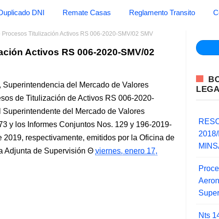
Duplicado DNI
Remate Casas
Reglamento Transito
C
 Procesos Titulización Activos RS 006-2020-SMV/02 SMV
ación Activos RS 006-2020-SMV/02
B
 Superintendencia del Mercado de Valores
LEG
sos de Titulización de Activos RS 006-2020-
 Superintendente del Mercado de Valores
RESO
 y los Informes Conjuntos Nos. 129 y 196-2019-
2018/
 2019, respectivamente, emitidos por la Oficina de
MINSA
ia Adjunta de Supervisión
viernes, enero 17,
Proce
Aero
Super
Nts 1