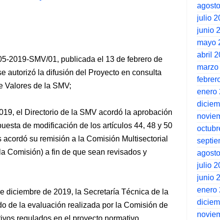
agost
julio 
junio 
mayo 
abril 
5-2019-SMV/01, publicada el 13 de febrero de
marzo
se autorizó la difusión del Proyecto en consulta
febrer
e Valores de la SMV;
enero
dicie
019, el Directorio de la SMV acordó la aprobación
novie
uesta de modificación de los artículos 44, 48 y 50
octubr
 acordó su remisión a la Comisión Multisectorial
septi
la Comisión) a fin de que sean revisados y
agost
julio 
junio 
enero
 diciembre de 2019, la Secretaría Técnica de la
dicie
do de la evaluación realizada por la Comisión de
novie
ativos regulados en el proyecto normativo