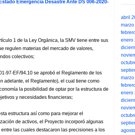
Estado Emergencia Desastre Ante DS 006-2020-
abril 
marzo
febrer
enero
artículo 1 de la Ley Orgánica, la SMV tiene entre sus
dicie
ue regulen materias del mercado de valores,
novie
ndos colectivos;
octubr
septi
-97-EF/94.10 se aprobó el Reglamento de los
marzo
en adelante, el Reglamento), el cual tiene como
febrer
economía la posibilidad de optar por la estructura de
enero
bjetivos y necesidades financieras;
dicie
novie
esta estructura así como para mejorar el
octubr
lización de activos, el Proyecto incorporó algunas
septi
 entre las cuales destacaron las precisiones a los
agost