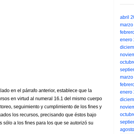
abril 
marzo
febrer
enero
dicie
novie
octubr
septi
marzo
febrer
lado en el párrafo anterior, establece que la
enero
cursos en virtud al numeral 16.1 del mismo cuerpo
dicie
toreo, seguimiento y cumplimiento de los fines y
novie
octubr
gados los recursos, precisando que éstos bajo
septi
 sólo a los fines para los que se autorizó su
agost