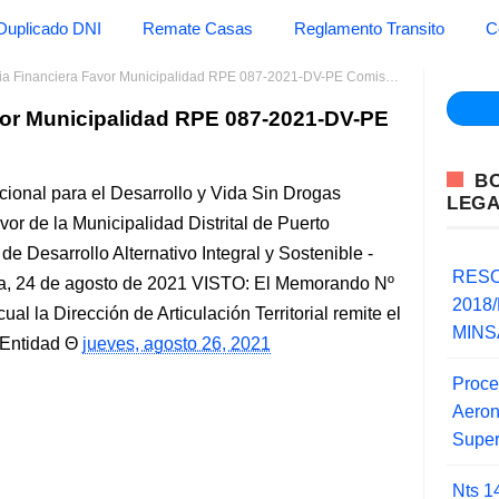
Duplicado DNI
Remate Casas
Reglamento Transito
C
Financiera Favor Municipalidad RPE 087-2021-DV-PE Comision Nacional para el
vor Municipalidad RPE 087-2021-DV-PE
B
ional para el Desarrollo y Vida Sin Drogas
LEG
avor de la Municipalidad Distrital de Puerto
 Desarrollo Alternativo Integral y Sostenible -
RESO
 24 de agosto de 2021 VISTO: El Memorando Nº
2018/
 la Dirección de Articulación Territorial remite el
MINSA
 Entidad
jueves, agosto 26, 2021
Proce
Aero
Super
Nts 1