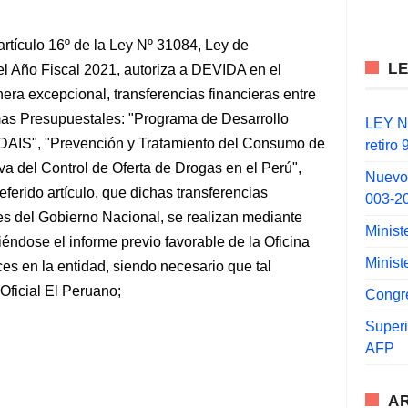
 artículo 16º de la Ley Nº 31084, Ley de
L
el Año Fiscal 2021, autoriza a DEVIDA en el
nera excepcional, transferencias financieras entre
mas Presupuestales: "Programa de Desarrollo
LEY N°
PIRDAIS", "Prevención y Tratamiento del Consumo de
retiro
va del Control de Oferta de Drogas en el Perú",
Nuevo
ferido artículo, que dichas transferencias
003-2
des del Gobierno Nacional, se realizan mediante
Minist
iriéndose el informe previo favorable de la Oficina
Minist
es en la entidad, siendo necesario que tal
Oficial El Peruano;
Congr
Super
AFP
A