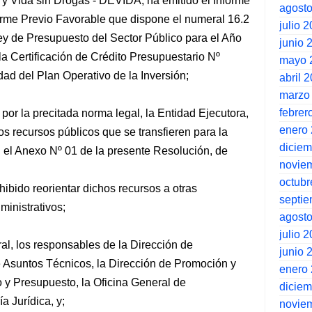
 y Vida sin Drogas - DEVIDA, ha emitido el Informe
agost
e Previo Favorable que dispone el numeral 16.2
julio 
Ley de Presupuesto del Sector Público para el Año
junio 
la Certificación de Crédito Presupuestario Nº
mayo 
ad del Plan Operativo de la Inversión;
abril 
marzo
febrer
por la precitada norma legal, la Entidad Ejecutora,
enero
os recursos públicos que se transfieren para la
dicie
n el Anexo Nº 01 de la presente Resolución, de
novie
octubr
bido reorientar dichos recursos a otras
septi
ministrativos;
agost
julio 
al, los responsables de la Dirección de
junio 
 de Asuntos Técnicos, la Dirección de Promoción y
enero
 y Presupuesto, la Oficina General de
dicie
a Jurídica, y;
novie