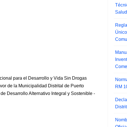
Técni
Salu
Regla
Único
Comu
Manua
Inve
Comer
ional para el Desarrollo y Vida Sin Drogas
Norma
avor de la Municipalidad Distrital de Puerto
RM 1
 Desarrollo Alternativo Integral y Sostenible -
Decla
Distr
Nombr
Ofici