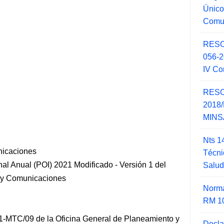
Único
Comu
RESO
056-
IV Co
RESO
2018/
MINSA
Nts 1
nicaciones
Técni
nal Anual (POI) 2021 Modificado - Versión 1 del
Salu
s y Comunicaciones
Norma
RM 1
MTC/09 de la Oficina General de Planeamiento y
Decla