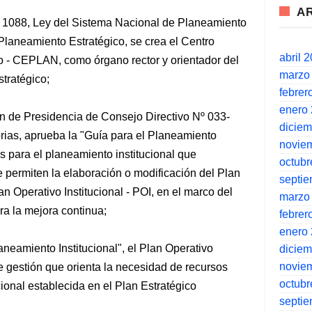
A
º 1088, Ley del Sistema Nacional de Planeamiento
Planeamiento Estratégico, se crea el Centro
abril 
o - CEPLAN, como órgano rector y orientador del
marzo
tratégico;
febrer
enero
 de Presidencia de Consejo Directivo Nº 033-
dicie
as, aprueba la "Guía para el Planeamiento
novie
as para el planeamiento institucional que
octubr
e permiten la elaboración o modificación del Plan
septi
lan Operativo Institucional - POI, en el marco del
marzo
ra la mejora continua;
febrer
enero
aneamiento Institucional", el Plan Operativo
dicie
novie
de gestión que orienta la necesidad de recursos
octubr
cional establecida en el Plan Estratégico
septi