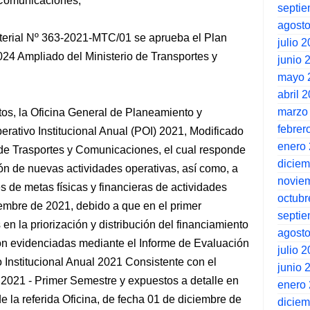
y Comunicaciones;
septi
agost
terial Nº 363-2021-MTC/01 se aprueba el Plan
julio 
2024 Ampliado del Ministerio de Transportes y
junio 
mayo 
abril 
marzo
os, la Oficina General de Planeamiento y
febrer
rativo Institucional Anual (POI) 2021, Modificado
enero
o de Trasportes y Comunicaciones, el cual responde
dicie
ión de nuevas actividades operativas, así como, a
novie
 de metas físicas y financieras de actividades
octubr
iembre de 2021, debido a que en el primer
septi
n la priorización y distribución del financiamiento
agost
ron evidenciadas mediante el Informe de Evaluación
julio 
 Institucional Anual 2021 Consistente con el
junio 
 2021 - Primer Semestre y expuestos a detalle en
enero
 la referida Oficina, de fecha 01 de diciembre de
dicie