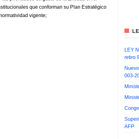
nstitucionales que conforman su Plan Estratégico
 normatividad vigente;
L
LEY N°
retiro
Nuevo
003-2
Minist
Minist
Congr
Super
AFP