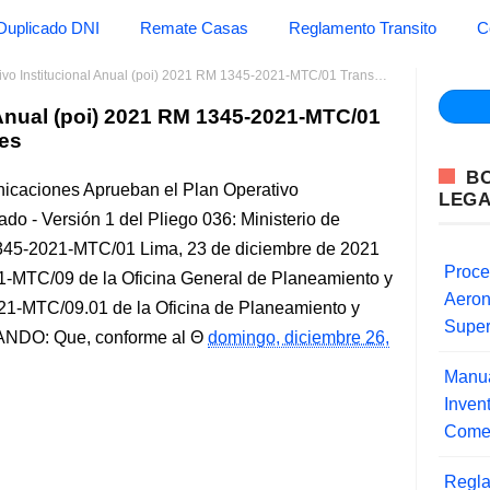
Duplicado DNI
Remate Casas
Reglamento Transito
C
Institucional Anual (poi) 2021 RM 1345-2021-MTC/01 Transportes y Comunicaciones
 Anual (poi) 2021 RM 1345-2021-MTC/01
es
B
nicaciones Aprueban el Plan Operativo
LEG
ado - Versión 1 del Pliego 036: Ministerio de
345-2021-MTC/01 Lima, 23 de diciembre de 2021
Proce
MTC/09 de la Oficina General de Planeamiento y
Aero
021-MTC/09.01 de la Oficina de Planeamiento y
Super
NDO: Que, conforme al
domingo, diciembre 26,
Manua
Inve
Comer
Regla