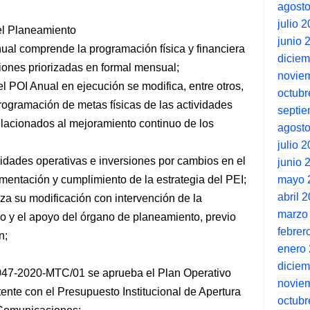
agost
julio 
 el Planeamiento
junio 
Anual comprende la programación física y financiera
dicie
siones priorizadas en formal mensual;
novie
l POI Anual en ejecución se modifica, entre otros,
octubr
ogramación de metas físicas de las actividades
septi
elacionados al mejoramiento continuo de los
agost
julio 
vidades operativas e inversiones por cambios en el
junio 
mayo 
mentación y cumplimiento de la estrategia del PEI;
abril 
iza su modificación con intervención de la
marzo
 y el apoyo del órgano de planeamiento, previo
febrer
n;
enero
dicie
1047-2020-MTC/01 se aprueba el Plan Operativo
novie
tente con el Presupuesto Institucional de Apertura
octubr