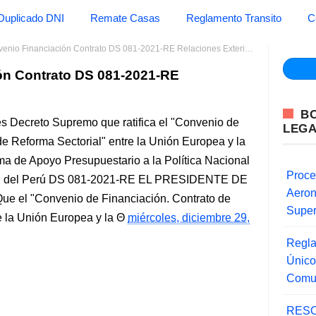
Duplicado DNI
Remate Casas
Reglamento Transito
C
venio Financiación Contrato DS 081-2021-RE Relaciones Exteriores
ión Contrato DS 081-2021-RE
B
es Decreto Supremo que ratifica el "Convenio de
LEG
de Reforma Sectorial" entre la Unión Europea y la
ma de Apoyo Presupuestario a la Política Nacional
Proce
lud del Perú DS 081-2021-RE EL PRESIDENTE DE
Aero
l "Convenio de Financiación. Contrato de
Super
e la Unión Europea y la
miércoles, diciembre 29,
Regla
Único
Comu
RESO