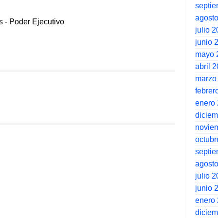
septi
agost
s
-
Poder Ejecutivo
julio 
junio 
mayo 
abril 
marzo
febrer
enero
dicie
novie
octubr
septi
agost
julio 
junio 
enero
dicie