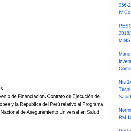
056-
IV Co
RESO
2018/
MINSA
Manua
Inve
Comer
Nts 1
es
Técni
venio de Financiación. Contrato de Ejecución de
Salu
opea y la República del Perú relativo al Programa
Norma
a Nacional de Aseguramiento Universal en Salud
RM 1
Decla