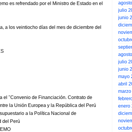
agost
remo es refrendado por el Ministro de Estado en el
julio 
junio 
dicie
, a los veintiocho días del mes de diciembre del
novie
octubr
septi
ES
agost
julio 
junio 
mayo 
abril 
marzo
ca el "Convenio de Financiación. Contrato de
febrer
ntre la Unión Europea y la República del Perú
enero
dicie
supuestario a la Política Nacional de
novie
 del Perú
octubr
REMO