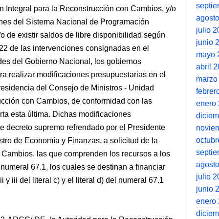
septi
an Integral para la Reconstrucción con Cambios, y/o
agost
ones del Sistema Nacional de Programación
julio 
o de existir saldos de libre disponibilidad según
junio 
022 de las intervenciones consignadas en el
mayo 
ades del Gobierno Nacional, los gobiernos
abril 
ara realizar modificaciones presupuestarias en el
marzo
 Presidencia del Consejo de Ministros - Unidad
febrer
ucción con Cambios, de conformidad con las
enero
rta esta última. Dichas modificaciones
dicie
e decreto supremo refrendado por el Presidente
novie
octubr
stro de Economía y Finanzas, a solicitud de la
septi
 Cambios, las que comprenden los recursos a los
agost
el numeral 67.1, los cuales se destinan a financiar
julio 
y iii del literal c) y el literal d) del numeral 67.1
junio 
enero
dicie