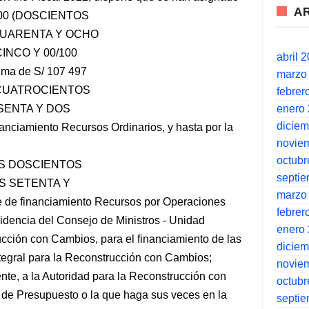
A
35,00 (DOSCIENTOS
CUARENTA Y OCHO
INCO Y 00/100
abril 
uma de S/ 107 497
marzo
S CUATROCIENTOS
febrer
enero
ESENTA Y DOS
dicie
anciamiento Recursos Ordinarios, y hasta por la
novie
octubr
ES DOSCIENTOS
septi
S SETENTA Y
marzo
 de financiamiento Recursos por Operaciones
febrer
esidencia del Consejo de Ministros - Unidad
enero
ucción con Cambios, para el financiamiento de las
dicie
ntegral para la Reconstrucción con Cambios;
novie
nte, a la Autoridad para la Reconstrucción con
octubr
a de Presupuesto o la que haga sus veces en la
septi