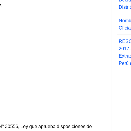
A
Distr
Nombr
Ofici
RESO
2017
Extra
Perú 
y Nº 30556, Ley que aprueba disposiciones de