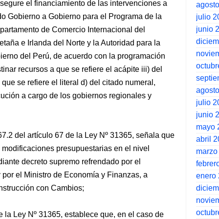
asegure el financiamiento de las intervenciones a
agost
do Gobierno a Gobierno para el Programa de la
julio 
junio 
partamento de Comercio Internacional del
dicie
aña e Irlanda del Norte y la Autoridad para la
novie
erno del Perú, de acuerdo con la programación
octubr
nar recursos a que se refiere el acápite iii) del
septi
 que se refiere el literal d) del citado numeral,
agost
cución a cargo de los gobiernos regionales y
julio 
junio 
mayo 
7.2 del artículo 67 de la Ley Nº 31365, señala que
abril 
e modificaciones presupuestarias en el nivel
marzo
diante decreto supremo refrendado por el
febrer
 por el Ministro de Economía y Finanzas, a
enero
dicie
onstrucción con Cambios;
novie
octubr
de la Ley Nº 31365, establece que, en el caso de