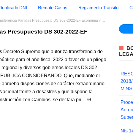
Duplicado DNI
Remate Casas
Reglamento Transito
C
nsferencia Partidas Presupuesto DS 302-2022-EF Economia y Finanzas
idas Presupuesto DS 302-2022-EF
B
s Decreto Supremo que autoriza transferencia de
LEG
público para el año fiscal 2022 a favor de un pliego
 regional y diversos gobiernos locales DS 302-
RESO
PÚBLICA CONSIDERANDO: Que, mediante el
2018/
e aprueba disposiciones de carácter extraordinario
MINSA
Nacional frente a desastres y que dispone la
onstrucción con Cambios, se declara pri…
Proce
Aero
Super
Nts 1