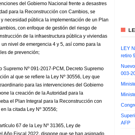
rvenciones del Gobierno Nacional frente a desastres
ridad para la Reconstrucción con Cambios, se
nal y necesidad pública la implementación de un Plan
Cambios, con enfoque de gestión del riesgo de
L
nstrucción de la infraestructura pública y viviendas
 un nivel de emergencia 4 y 5, así como para la
LEY N°
les de prevención;
retiro
Nuevo
creto Supremo Nº 091-2017-PCM, Decreto Supremo
003-2
ión al que se refiere la Ley Nº 30556, Ley que
Minist
raordinario para las intervenciones del Gobierno
pone la creación de la Autoridad para la
Minist
ba el Plan Integral para la Reconstrucción con
Congr
 en la citada Ley Nº 30556;
Super
AFP
 artículo 67 de la Ley Nº 31365, Ley de
el Año Fiscal 2022, dispone que se han asignado