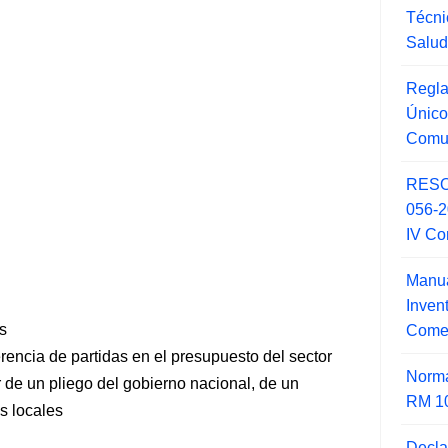
Técni
Salu
Regla
Único
Comu
RESO
056-
IV Co
Manua
Inve
s
Comer
encia de partidas en el presupuesto del sector
Norma
r de un pliego del gobierno nacional, de un
RM 1
s locales
Decla