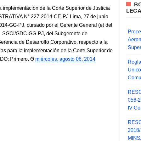
B
 implementación de la Corte Superior de Justicia
LEG
RATIVA N° 227-2014-CE-PJ Lima, 27 de junio
14-GG-PJ, cursado por el Gerente General (e) del
Proce
014-SGCI/GDC-GG-PJ, del Subgerente de
Aero
Gerencia de Desarrollo Corporativo, respecto a la
Super
as para la implementación de la Corte Superior de
DO: Primero.
miércoles, agosto 06, 2014
Regla
Único
Comu
RESO
056-
IV Co
RESO
2018/
MINSA