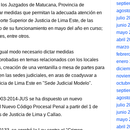
septi
 los Juzgados de Matucana, Provincia de
agost
tar medidas que permitan la adecuada atención en
julio 
rte Superior de Justicia de Lima Este, de las
junio 
o de su funcionamiento en mayo del año en curso;
mayo 
s, entre otros.
abril 
marzo
 igual modo necesario dictar medidas
febrer
aprobadas en temas relacionados con los locales
enero
os, creación de una ventanilla o mesa de partes para
dicie
 en las sedes judiciales, en aras de coadyuvar a
novie
octubr
ticia de Lima Este en "Sede Judicial Modelo".
septi
agost
003-2014-JUS se ha dispuesto un nuevo
julio 
l Nuevo Código Procesal Penal a partir del 1 de
junio 
s de Justicia de Lima y Callao.
mayo 
abril 