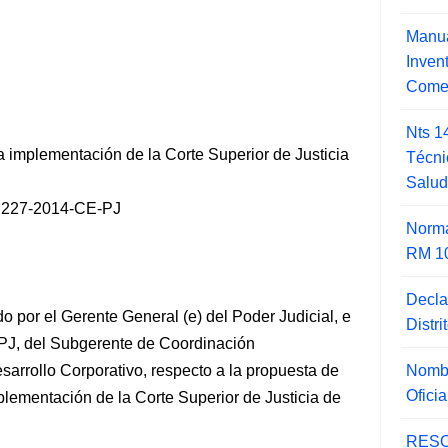
Manua
Inve
Comer
Nts 1
 implementación de la Corte Superior de Justicia
Técni
Salu
227-2014-CE-PJ
Norma
RM 1
Decla
 por el Gerente General (e) del Poder Judicial, e
Distr
J, del Subgerente de Coordinación
Nombr
esarrollo Corporativo, respecto a la propuesta de
Ofici
lementación de la Corte Superior de Justicia de
RESO