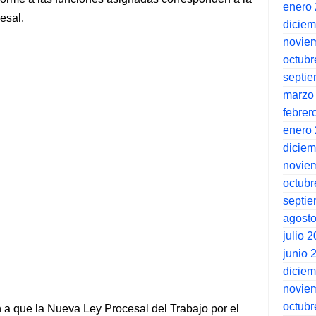
enero
esal.
dicie
novie
octubr
septi
marzo
febrer
enero
dicie
novie
octubr
septi
agost
julio 
junio 
dicie
novie
octubr
ón a que la Nueva Ley Procesal del Trabajo por el