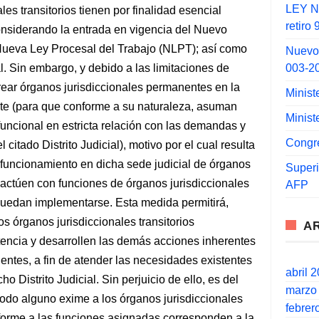
LEY N°
les transitorios tienen por finalidad esencial
retiro
considerando la entrada en vigencia del Nuevo
ueva Ley Procesal del Trabajo (NLPT); así como
Nuevo
003-2
. Sin embargo, y debido a las limitaciones de
rear órganos jurisdiccionales permanentes en la
Minist
ste (para que conforme a su naturaleza, asuman
Minist
funcional en estricta relación con las demandas y
Congr
 citado Distrito Judicial), motivo por el cual resulta
l funcionamiento en dicha sede judicial de órganos
Super
e actúen con funciones de órganos jurisdiccionales
AFP
puedan implementarse. Esta medida permitirá,
os órganos jurisdiccionales transitorios
A
encia y desarrollen las demás acciones inherentes
entes, a fin de atender las necesidades existentes
abril 
ho Distrito Judicial. Sin perjuicio de ello, es del
marzo
modo alguno exime a los órganos jurisdiccionales
febrer
nforme a las funciones asignadas corresponden a la