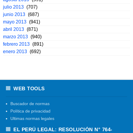
julio 2013
(707)
junio 2013
(687)
mayo 2013
(941)
abril 2013
(871)
marzo 2013
(940)
febrero 2013
(891)
enero 2013
(692)
WEB TOOLS
Buscador de normas
Política de privacidad
Ultimas normas legales
EL PERÚ LEGAL: RESOLUCIÓN N° 764-