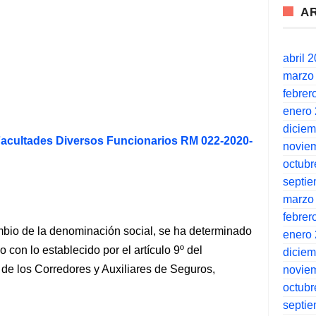
A
abril 
marzo
febrer
enero
dicie
acultades Diversos Funcionarios RM 022-2020-
novie
octubr
septi
marzo
febrer
ambio de la denominación social, se ha determinado
enero
 con lo establecido por el artículo 9º del
dicie
de los Corredores y Auxiliares de Seguros,
novie
octubr
septi