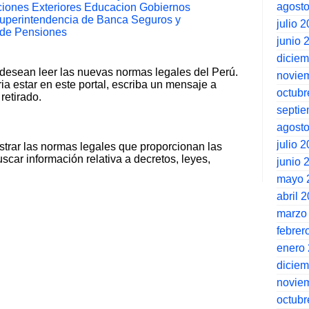
agost
iones Exteriores
Educacion
Gobiernos
uperintendencia de Banca Seguros y
julio 
 de Pensiones
junio 
dicie
 desean leer las nuevas normas legales del Perú.
novie
ia estar en este portal, escriba un mensaje a
octubr
retirado.
septi
agost
julio 
strar las normas legales que proporcionan las
scar información relativa a decretos, leyes,
junio 
mayo 
abril 
marzo
febrer
enero
dicie
novie
octubr