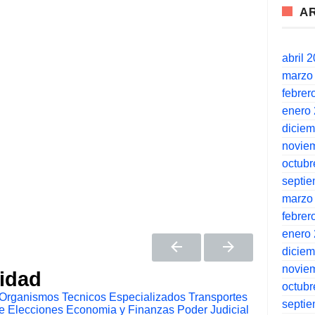
A
abril 
marzo
febrer
enero
dicie
novie
octubr
septi
marzo
febrer
enero
dicie
novie
tidad
octubr
Organismos Tecnicos Especializados
Transportes
septi
e Elecciones
Economia y Finanzas
Poder Judicial