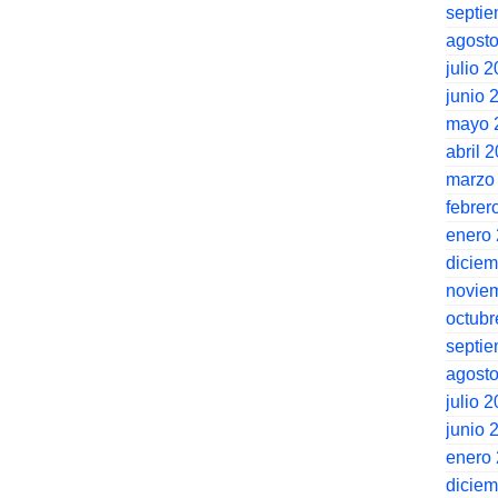
septi
agost
julio 
junio 
mayo 
abril 
marzo
febrer
enero
dicie
novie
octubr
septi
agost
julio 
junio 
enero
dicie