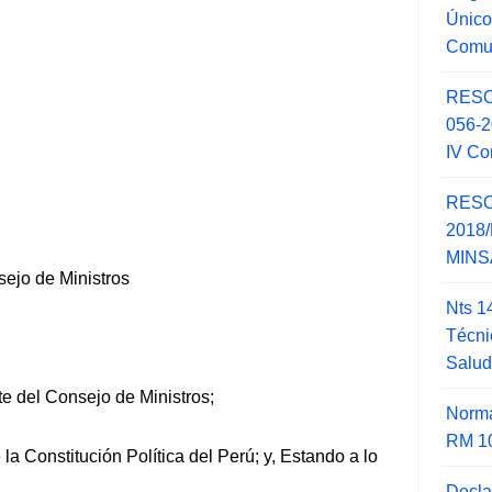
Único
Comu
RESO
056-
IV Co
RESO
2018/
MINSA
sejo de Ministros
Nts 1
Técni
Salu
te del Consejo de Ministros;
Norma
RM 1
la Constitución Política del Perú; y, Estando a lo
Decla