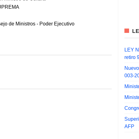
UPREMA
ejo de Ministros
-
Poder Ejecutivo
L
LEY N°
retiro
Nuevo
003-2
Minist
Minist
Congr
Super
AFP