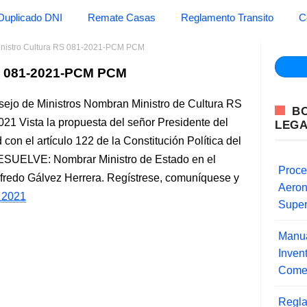
Duplicado DNI
Remate Casas
Reglamento Transito
C
nistro Cultura RS 081-2021-PCM PCM
S 081-2021-PCM PCM
sejo de Ministros Nombran Ministro de Cultura RS
B
21 Vista la propuesta del señor Presidente del
LEG
on el artículo 122 de la Constitución Política del
RESUELVE: Nombrar Ministro de Estado en el
Proce
lfredo Gálvez Herrera. Regístrese, comuníquese y
Aero
, 2021
Super
Manua
Inve
Comer
Regla