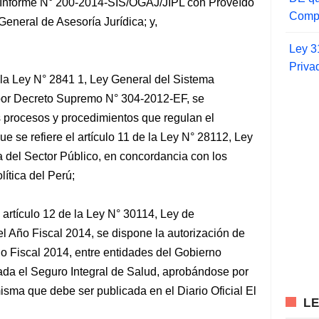
l Informe N° 200-2014-SIS/OGAJ/JIPL con Proveído
Compr
eneral de Asesoría Jurídica; y,
Ley 3
Priva
la Ley N° 2841 1, Ley General del Sistema
por Decreto Supremo N° 304-2012-EF, se
s procesos y procedimientos que regulan el
 se refiere el artículo 11 de la Ley N° 28112, Ley
a del Sector Público, en concordancia con los
lítica del Perú;
 artículo 12 de la Ley N° 30114, Ley de
l Año Fiscal 2014, se dispone la autorización de
Año Fiscal 2014, entre entidades del Gobierno
rada el Seguro Integral de Salud, aprobándose por
misma que debe ser publicada en el Diario Oficial El
L