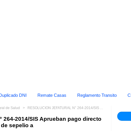
Duplicado DNI
Remate Casas
Reglamento Transito
C
gral de Salud
RESOLUCION JEFATURAL N° 264-2014/SIS Aprueban pago directo de prestaciones económicas de sepelio a
64-2014/SIS Aprueban pago directo
de sepelio a