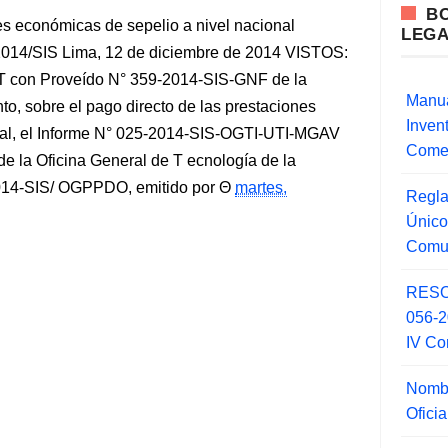
B
s económicas de sepelio a nivel nacional
LEG
/SIS Lima, 12 de diciembre de 2014 VISTOS:
 con Proveído N° 359-2014-SIS-GNF de la
Manua
o, sobre el pago directo de las prestaciones
Inve
nal, el Informe N° 025-2014-SIS-OGTI-UTI-MGAV
Comer
 la Oficina General de T ecnología de la
014-SIS/ OGPPDO, emitido por
martes,
Regla
Único
Comu
RESO
056-
IV Co
Nombr
Ofici