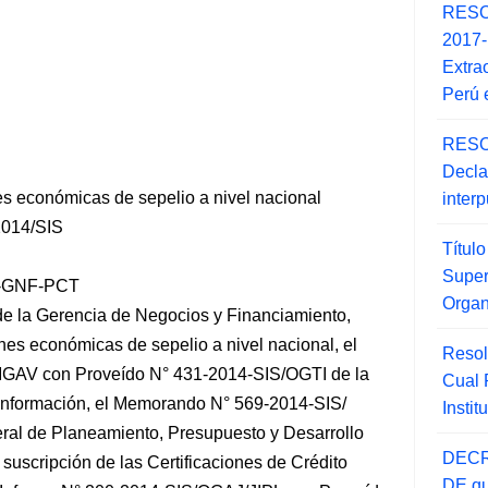
RESO
2017
Extra
Perú 
RESO
Decla
s económicas de sepelio a nivel nacional
inter
014/SIS
Títul
Super
S-GNF-PCT
Orga
e la Gerencia de Negocios y Financiamiento,
ones económicas de sepelio a nivel nacional, el
Resol
MGAV con Proveído N° 431-2014-SIS/OGTI de la
Cual
 Información, el Memorando N° 569-2014-SIS/
Insti
eral de Planeamiento, Presupuesto y Desarrollo
DECR
 suscripción de las Certificaciones de Crédito
DE qu