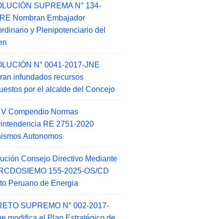
LUCIÓN SUPREMA N° 134-
-RE Nombran Embajador
ordinario y Plenipotenciario del
en
LUCIÓN N° 0041-2017-JNE
ran infundados recursos
puestos por el alcalde del Concejo
o V Compendio Normas
intendencia RE 2751-2020
nismos Autonomos
ución Consejo Directivo Mediante
 RCDOSIEMO 155-2025-OS/CD
tuto Peruano de Energia
ETO SUPREMO N° 002-2017-
e modifica el Plan Estratégico de