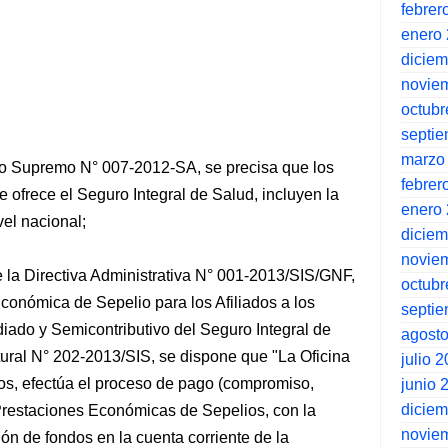
febrer
enero
dicie
novie
octubr
septi
marzo
reto Supremo N° 007-2012-SA, se precisa que los
febrer
frece el Seguro Integral de Salud, incluyen la
enero
el nacional;
dicie
novie
e la Directiva Administrativa N° 001-2013/SIS/GNF,
octubr
conómica de Sepelio para los Afiliados a los
septi
ado y Semicontributivo del Seguro Integral de
agost
ural N° 202-2013/SIS, se dispone que "La Oficina
julio 
os, efectúa el proceso de pago (compromiso,
junio 
dicie
Prestaciones Económicas de Sepelios, con la
novie
ión de fondos en la cuenta corriente de la