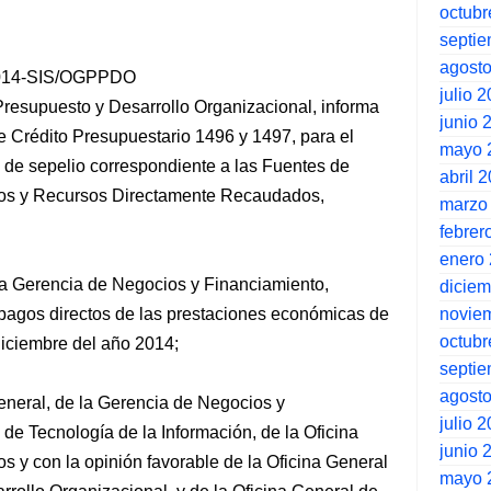
octubr
septi
agost
2014-SIS/OGPPDO
julio 
Presupuesto y Desarrollo Organizacional, informa
junio 
de Crédito Presupuestario 1496 y 1497, para el
mayo 
de sepelio correspondiente a las Fuentes de
abril 
ios y Recursos Directamente Recaudados,
marzo
febrer
enero
la Gerencia de Negocios y Financiamiento,
dicie
novie
 pagos directos de las prestaciones económicas de
octubr
diciembre del año 2014;
septi
agost
eneral, de la Gerencia de Negocios y
julio 
 de Tecnología de la Información, de la Oficina
junio 
 y con la opinión favorable de la Oficina General
mayo 