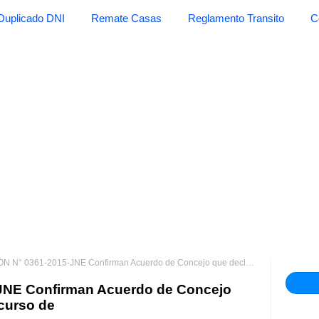
Duplicado DNI
Remate Casas
Reglamento Transito
C
0361-2015-JNE Confirman Acuerdo de Concejo que declaró improcedente recurso de
NE Confirman Acuerdo de Concejo
curso de