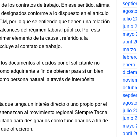
septi
de los contratos de trabajo. En ese sentido, afirma
agost
 designados conforme a lo dispuesto en el artículo
julio 
M, por lo que se entiende que tienen una relación
junio 
 alcances del régimen laboral público. Por esta
mayo 
imer elemento de la causal, referido a la
abril 
xcluye al contrato de trabajo.
marzo
febrer
os documentos ofrecidos por el solicitante no
enero
mo adquiriente a fin de obtener para sí un bien
dicie
omo persona natural, a través de interpósita
novie
octubr
septi
agost
a que tenga un interés directo o uno propio por el
julio 
ertenezcan al movimiento regional Siempre Tacna,
junio 
cultado para designarlos como funcionarios a fin de
mayo 
 que ofrecieron.
abril 