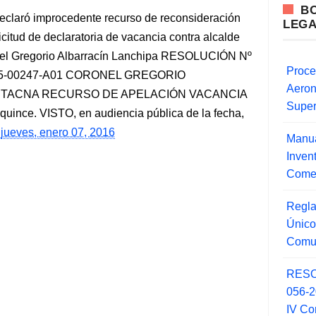
B
claró improcedente recurso de reconsideración
LEG
icitud de declaratoria de vacancia contra alcalde
ronel Gregorio Albarracín Lanchipa RESOLUCIÓN Nº
Proce
2015-00247-A01 CORONEL GREGORIO
Aero
- TACNA RECURSO DE APELACIÓN VACANCIA
Super
quince. VISTO, en audiencia pública de la fecha,
jueves, enero 07, 2016
Manua
Inve
Comer
Regla
Único
Comu
RESO
056-
IV Co