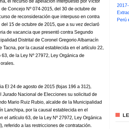
ha, el recurso de apelación interpuesto
por Víctor
2017
 de Concejo Nº 074-2015, del 30 de octubre de
Extra
curso de reconsideración que interpuso en contra
Perú 
del 15 de octubre de 2015, que a su vez declaró
toria de vacancia que presentó contra Segundo
ipalidad Distrital de Coronel Gregorio Albarracín
 Tacna, por la causal establecida en el artículo 22,
o 63, de la Ley Nº 27972, Ley Orgánica de
 orales.
ia El 24 de agosto de 2015 (fojas 196 a 312),
l Jurado Nacional de Elecciones su solicitud de
ndo Mario Ruiz Rubio, alcalde de la Municipalidad
ín Lanchipa, por la causal establecida en el
L
on el artículo 63, de la Ley Nº 27972, Ley Orgánica
 referido a las restricciones de contratación.