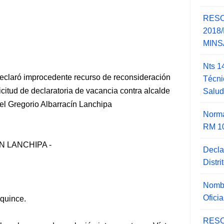
RESO
2018/
MINSA
Nts 1
claró improcedente recurso de reconsideración
Técni
icitud de declaratoria de vacancia contra alcalde
Salu
nel Gregorio Albarracín Lanchipa
Norma
RM 1
 LANCHIPA -
Decla
Distr
Nombr
Ofici
 quince.
RESO