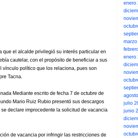
enero
dicie
novie
octubr
septi
marzo
febrer
a que el alcalde privilegió su interés particular en
enero
bía cautelar, con el propósito de beneficiar a sus
dicie
l vínculo político que los relaciona, pues son
novie
pre Tacna.
octubr
septi
onada Mediante escrito de fecha 7 de octubre de
agost
egundo Mario Ruiz Rubio presentó sus descargos
julio 
e se declare improcedente la solicitud de vacancia
junio 
dicie
novie
octubr
ción de vacancia por infringir las restricciones de