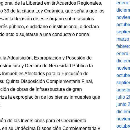
enero
ional de la Libertad emitir Acuerdos Regionales,
dicie
ulo 39 de la citada Ley Orgánica, que señala que los
novie
san la decisión de este órgano sobre asuntos
octubr
rés público, ciudadano o institucional, o declara
septi
ado acto o sujetarse a una conducta o norma
marzo
febrer
enero
a la Adquisición, Expropiación y Posesión de
dicie
estructura y Declara de Necesidad Pública la
novie
 Inmuebles Afectados para la Ejecución de
octubr
n su Quinta Disposición Complementaria Final,
septi
ción de obras de infraestructura de gran
agost
julio 
iza la expropiación de los bienes inmuebles que
junio 
;
dicie
novie
ón de las Inversiones para el Crecimiento
octubr
e, en su Undécima Disposición Complementaria y