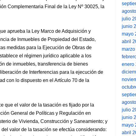
septi
ción Complementaria Final de la Ley Nº 30025, la
agost
julio 
junio 
 que aprueba la Ley Marco de Adquisición y
mayo 
encia de Inmuebles de Propiedad del Estado,
abril 
otras medidas para la Ejecución de Obras de
marzo
establece el régimen jurídico aplicable a los
febrer
ón de inmuebles, transferencia de bienes
enero
dicie
iberación de Interferencias para la ejecución de
novie
ad con lo dispuesto en el Artículo 70 de la
octubr
septi
agost
e que el valor de la tasación es fijado por la
julio 
cción General de Políticas y Regulación en
junio 
terio de Vivienda, Construcción y Saneamiento; y
mayo 
ón del valor de la tasación se efectúa considerando:
abril 