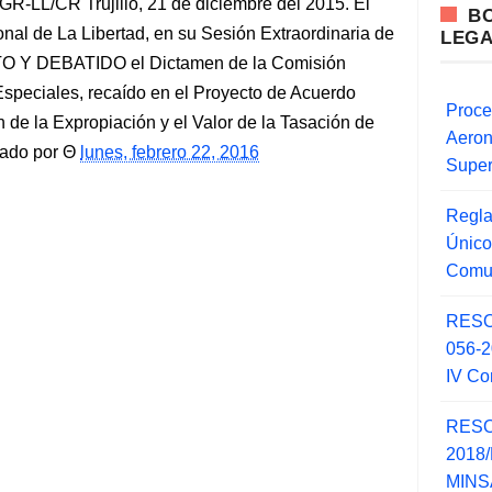
L/CR Trujillo, 21 de diciembre del 2015. El
B
al de La Libertad, en su Sesión Extraordinaria de
LEG
STO Y DEBATIDO el Dictamen de la Comisión
speciales, recaído en el Proyecto de Acuerdo
Proce
n de la Expropiación y el Valor de la Tasación de
Aero
tado por
lunes, febrero 22, 2016
Super
Regla
Único
Comu
RESO
056-
IV Co
RESO
2018/
MINSA