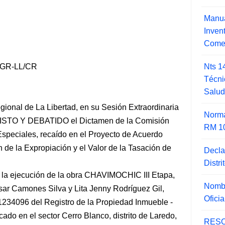
Manua
Inve
Comer
Nts 1
-GR-LL/CR
Técni
Salu
ional de La Libertad, en su Sesión Extraordinaria
Norma
 VISTO Y DEBATIDO el Dictamen de la Comisión
RM 1
speciales, recaído en el Proyecto de Acuerdo
n de la Expropiación y el Valor de la Tasación de
Decla
Distr
la ejecución de la obra CHAVIMOCHIC III Etapa,
Nombr
sar Camones Silva y Lita Jenny Rodríguez Gil,
Ofici
 11234096 del Registro de la Propiedad Inmueble -
cado en el sector Cerro Blanco, distrito de Laredo,
RESO