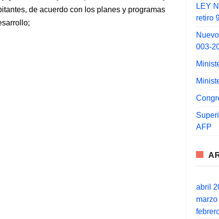
LEY N°
itantes, de acuerdo con los planes y programas
retiro
sarrollo;
Nuevo
003-2
Minist
Minist
Congr
Super
AFP
A
abril 
marzo
febrer