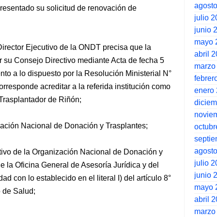
agost
resentado su solicitud de renovación de
julio 
junio 
mayo 
 Director Ejecutivo de la ONDT precisa que la
abril 
or su Consejo Directivo mediante Acta de fecha 5
marzo
to a lo dispuesto por la Resolución Ministerial N°
febrer
rresponde acreditar a la referida institución como
enero
Trasplantador de Riñón;
dicie
novie
zación Nacional de Donación y Trasplantes;
octubr
septi
agost
utivo de la Organización Nacional de Donación y
julio 
e la Oficina General de Asesoría Jurídica y del
junio 
d con lo establecido en el literal I) del artículo 8°
mayo 
o de Salud;
abril 
marzo