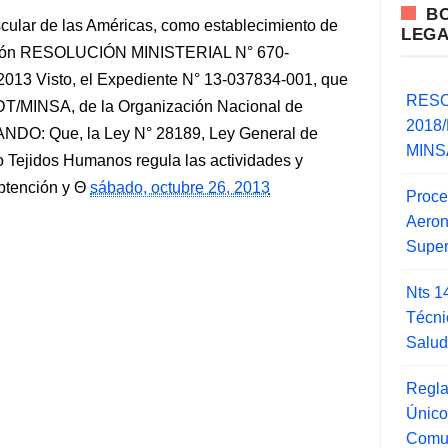
B
scular de las Américas, como establecimiento de
LEG
Riñón RESOLUCIÓN MINISTERIAL N° 670-
2013 Visto, el Expediente N° 13-037834-001, que
RESO
DT/MINSA, de la Organización Nacional de
2018/
NDO: Que, la Ley N° 28189, Ley General de
MINSA
 Tejidos Humanos regula las actividades y
btención y
sábado, octubre 26, 2013
Proce
Aero
Super
Nts 1
Técni
Salu
Regla
Único
Comu