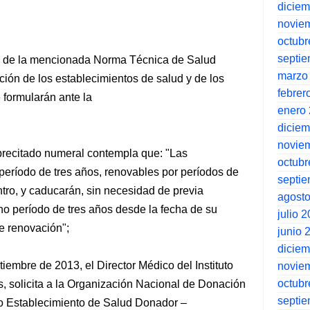
dicie
novie
octubr
septi
.5 de la mencionada Norma Técnica de Salud
marzo
ción de los establecimientos de salud y de los
febrer
 formularán ante la
enero
dicie
novie
 precitado numeral contempla que: "Las
octubr
período de tres años, renovables por períodos de
septi
entro, y caducarán, sin necesidad de previa
agost
cho período de tres años desde la fecha de su
julio 
e renovación";
junio 
dicie
iembre de 2013, el Director Médico del Instituto
novie
octubr
, solicita a la Organización Nacional de Donación
septi
mo Establecimiento de Salud Donador –