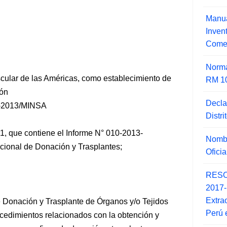
Manua
Inve
Comer
Norma
scular de las Américas, como establecimiento de
RM 1
ñón
Decla
-2013/MINSA
Distr
1, que contiene el Informe N° 010-2013-
Nombr
ional de Donación y Trasplantes;
Ofici
RESO
2017
Extra
 Donación y Trasplante de Órganos y/o Tejidos
Perú 
cedimientos relacionados con la obtención y